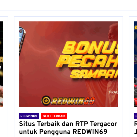
REDWIN69
SLOT TERBAIK
Situs Terbaik dan RTP Tergacor
untuk Pengguna REDWIN69