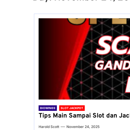
BIOWIN69
SLOT JACKPOT
Tips Main Sampai Slot dan Ja
Harold Scott
November 24, 2025