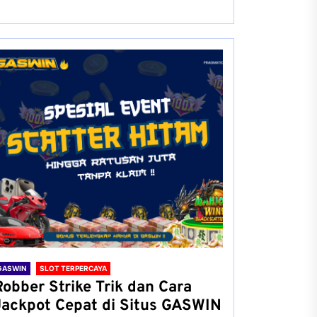
GASWIN
SLOT TERPERCAYA
Robber Strike Trik dan Cara
Jackpot Cepat di Situs GASWIN