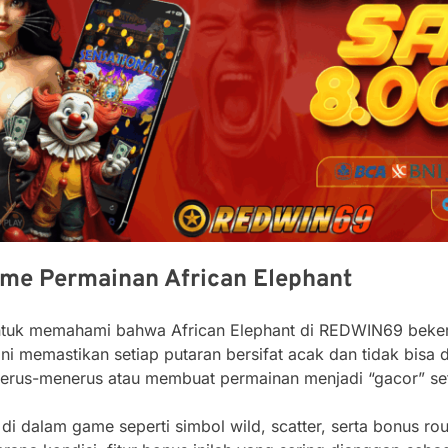
e Permainan African Elephant
untuk memahami bahwa African Elephant di REDWIN69 bek
ni memastikan setiap putaran bersifat acak dan tidak bisa di
erus-menerus atau membuat permainan menjadi “gacor” set
 di dalam game seperti simbol wild, scatter, serta bonus