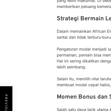
yang lebih maksimal. Di beb
memberikan peluang kemenan
Strategi Bermain L
Dalam memainkan African El
santai dan tidak terburu-bur
Pengaturan modal menjadi sa
permainan, pemain bisa mem
Hal ini sering dikaitkan den
lebih seimbang.
Selain itu, memilih nilai ta
membuat modal cepat habis, 
Momen Bonus dan S
Salah satu daya tarik utama 