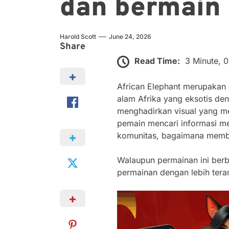
dan bermain 
Harold Scott
June 24, 2026
Share
Read Time:
3 Minute, 
African Elephant merupakan 
alam Afrika yang eksotis de
menghadirkan visual yang me
pemain mencari informasi men
komunitas, bagaimana membu
Walaupun permainan ini be
permainan dengan lebih tera