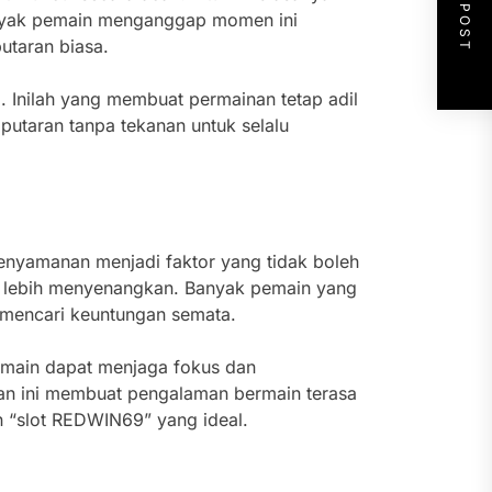
NEXT POST
anyak pemain menganggap momen ini
utaran biasa.
. Inilah yang membuat permainan tetap adil
putaran tanpa tekanan untuk selalu
enyamanan menjadi faktor yang tidak boleh
a lebih menyenangkan. Banyak pemain yang
k mencari keuntungan semata.
emain dapat menjaga fokus dan
an ini membuat pengalaman bermain terasa
n “slot REDWIN69” yang ideal.