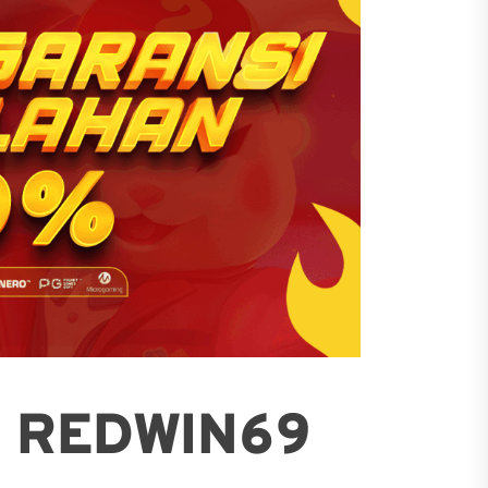
ot REDWIN69