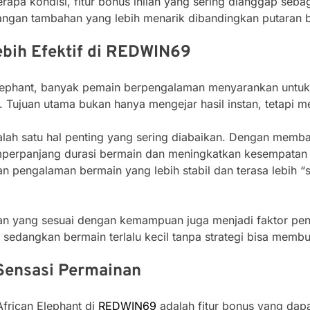
erapa kondisi, fitur bonus inilah yang sering dianggap se
gan tambahan yang lebih menarik dibandingkan putaran b
ebih Efektif di REDWIN69
ephant, banyak pemain berpengalaman menyarankan untuk 
u. Tujuan utama bukan hanya mengejar hasil instan, tetapi 
lah satu hal penting yang sering diabaikan. Dengan memb
perpanjang durasi bermain dan meningkatkan kesempatan u
gan pengalaman bermain yang lebih stabil dan terasa lebih
ruhan yang sesuai dengan kemampuan juga menjadi faktor pent
sedangkan bermain terlalu kecil tanpa strategi bisa memb
ensasi Permainan
African Elephant di
REDWIN69
adalah fitur bonus yang dapa