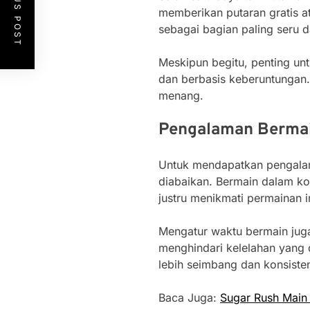
PREVIOUS POST
memberikan putaran gratis 
sebagai bagian paling seru 
Meskipun begitu, penting un
dan berbasis keberuntungan.
menang.
Pengalaman Bermai
Untuk mendapatkan pengalam
diabaikan. Bermain dalam k
justru menikmati permainan 
Mengatur waktu bermain jug
menghindari kelelahan yang
lebih seimbang dan konsiste
Baca Juga:
Sugar Rush Main