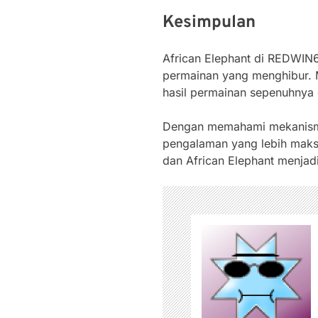
Kesimpulan
African Elephant di REDWIN6
permainan yang menghibur. M
hasil permainan sepenuhnya 
Dengan memahami mekanisme 
pengalaman yang lebih maksi
dan African Elephant menjad