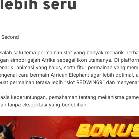
lebih seru
0 Second
salah satu tema permainan slot yang banyak menarik perh
ngan simbol gajah Afrika sebagai ikon utamanya. Di platfo
narik, animasi yang halus, serta fitur permainan yang me
genai cara bermain African Elephant agar lebih optimal, a
at permainan terasa lebih “slot REDWIN69” dan menyenan
rbasis keberuntungan, pemahaman tentang mekanisme gam
rah tanpa ekspektasi yang berlebihan.