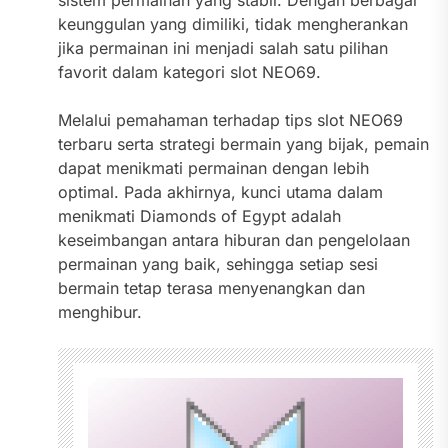
sistem permainan yang stabil. Dengan berbagai
keunggulan yang dimiliki, tidak mengherankan
jika permainan ini menjadi salah satu pilihan
favorit dalam kategori slot NEO69.
Melalui pemahaman terhadap tips slot NEO69
terbaru serta strategi bermain yang bijak, pemain
dapat menikmati permainan dengan lebih
optimal. Pada akhirnya, kunci utama dalam
menikmati Diamonds of Egypt adalah
keseimbangan antara hiburan dan pengelolaan
permainan yang baik, sehingga setiap sesi
bermain tetap terasa menyenangkan dan
menghibur.