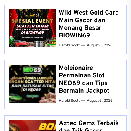
Wild West Gold Cara
Main Gacor dan
Menang Besar
BIOWIN69
Harold Scott
August 6, 2026
Moleionaire
Permainan Slot
NEO69 dan Tips
Bermain Jackpot
Harold Scott
August 6, 2026
Aztec Gems Terbaik