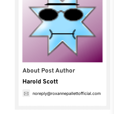
About Post Author
Harold Scott
noreply@roxannepallettofficial.com