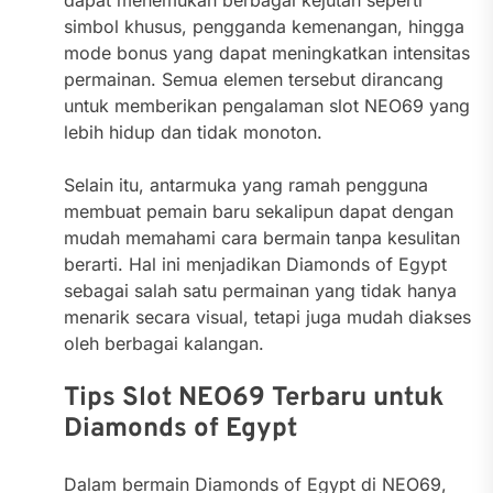
dapat menemukan berbagai kejutan seperti
simbol khusus, pengganda kemenangan, hingga
mode bonus yang dapat meningkatkan intensitas
permainan. Semua elemen tersebut dirancang
untuk memberikan pengalaman slot NEO69 yang
lebih hidup dan tidak monoton.
Selain itu, antarmuka yang ramah pengguna
membuat pemain baru sekalipun dapat dengan
mudah memahami cara bermain tanpa kesulitan
berarti. Hal ini menjadikan Diamonds of Egypt
sebagai salah satu permainan yang tidak hanya
menarik secara visual, tetapi juga mudah diakses
oleh berbagai kalangan.
Tips Slot NEO69 Terbaru untuk
Diamonds of Egypt
Dalam bermain Diamonds of Egypt di NEO69,