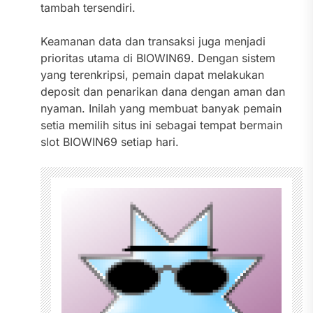
tambah tersendiri.
Keamanan data dan transaksi juga menjadi
prioritas utama di BIOWIN69. Dengan sistem
yang terenkripsi, pemain dapat melakukan
deposit dan penarikan dana dengan aman dan
nyaman. Inilah yang membuat banyak pemain
setia memilih situs ini sebagai tempat bermain
slot BIOWIN69 setiap hari.