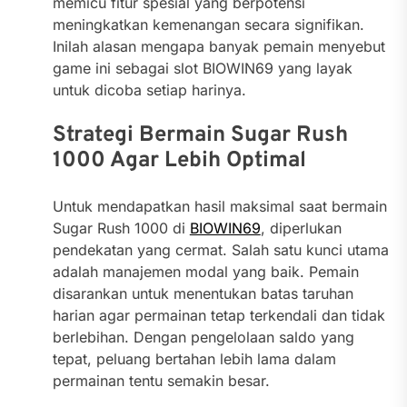
memicu fitur spesial yang berpotensi
meningkatkan kemenangan secara signifikan.
Inilah alasan mengapa banyak pemain menyebut
game ini sebagai slot BIOWIN69 yang layak
untuk dicoba setiap harinya.
Strategi Bermain Sugar Rush
1000 Agar Lebih Optimal
Untuk mendapatkan hasil maksimal saat bermain
Sugar Rush 1000 di
BIOWIN69
, diperlukan
pendekatan yang cermat. Salah satu kunci utama
adalah manajemen modal yang baik. Pemain
disarankan untuk menentukan batas taruhan
harian agar permainan tetap terkendali dan tidak
berlebihan. Dengan pengelolaan saldo yang
tepat, peluang bertahan lebih lama dalam
permainan tentu semakin besar.