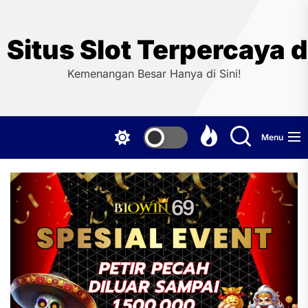
Skip
to
the
Situs Slot Terpercaya
content
Kemenangan Besar Hanya di Sini!
Menu