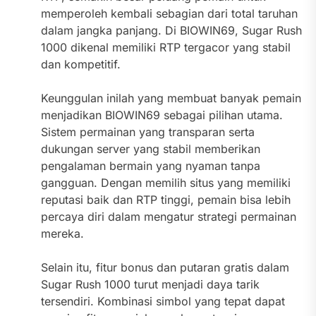
memperoleh kembali sebagian dari total taruhan
dalam jangka panjang. Di BIOWIN69, Sugar Rush
1000 dikenal memiliki RTP tergacor yang stabil
dan kompetitif.
Keunggulan inilah yang membuat banyak pemain
menjadikan BIOWIN69 sebagai pilihan utama.
Sistem permainan yang transparan serta
dukungan server yang stabil memberikan
pengalaman bermain yang nyaman tanpa
gangguan. Dengan memilih situs yang memiliki
reputasi baik dan RTP tinggi, pemain bisa lebih
percaya diri dalam mengatur strategi permainan
mereka.
Selain itu, fitur bonus dan putaran gratis dalam
Sugar Rush 1000 turut menjadi daya tarik
tersendiri. Kombinasi simbol yang tepat dapat