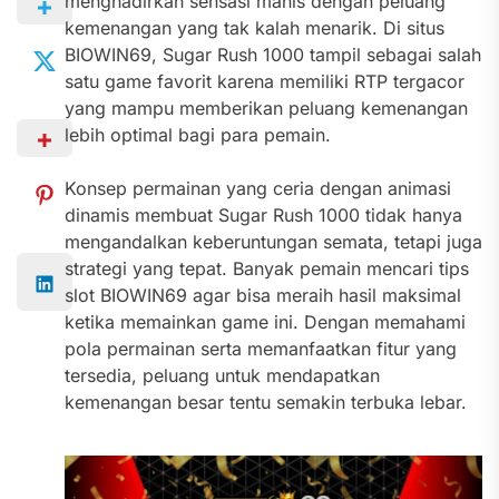
menghadirkan sensasi manis dengan peluang
kemenangan yang tak kalah menarik. Di situs
BIOWIN69, Sugar Rush 1000 tampil sebagai salah
satu game favorit karena memiliki RTP tergacor
yang mampu memberikan peluang kemenangan
lebih optimal bagi para pemain.
Konsep permainan yang ceria dengan animasi
dinamis membuat Sugar Rush 1000 tidak hanya
mengandalkan keberuntungan semata, tetapi juga
strategi yang tepat. Banyak pemain mencari tips
slot BIOWIN69 agar bisa meraih hasil maksimal
ketika memainkan game ini. Dengan memahami
pola permainan serta memanfaatkan fitur yang
tersedia, peluang untuk mendapatkan
kemenangan besar tentu semakin terbuka lebar.