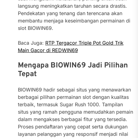
langsung meningkatkan taruhan secara drastis.
Pendekatan yang tenang dan terencana akan
membantu menjaga keseimbangan permainan di
slot BIOWIN69.
Baca Juga:
RTP Tergacor Triple Pot Gold Trik
Main Gacor di REDWIN69
Mengapa BIOWIN69 Jadi Pilihan
Tepat
BIOWIN69 hadir sebagai situs yang menawarkan
berbagai pilihan permainan slot dengan kualitas
terbaik, termasuk Sugar Rush 1000. Tampilan
situs yang ramah pengguna memudahkan pemain
dalam mengakses berbagai fitur yang tersedia.
Proses pendaftaran yang cepat serta dukungan
layanan pelanggan yang responsif menjadi nilai