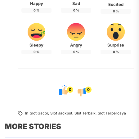
Happy
Sad
Excited
0
%
0
%
0
%
Sleepy
Angry
Surprise
0
%
0
%
0
%
0
0
In
Slot Gacor
,
Slot Jackpot
,
Slot Terbaik
,
Slot Terpercaya
MORE STORIES