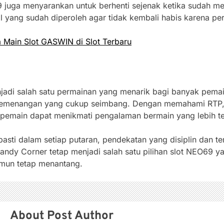
juga menyarankan untuk berhenti sejenak ketika sudah men
l yang sudah diperoleh agar tidak kembali habis karena per
 Main Slot GASWIN di Slot Terbaru
adi salah satu permainan yang menarik bagi banyak pema
 kemenangan yang cukup seimbang. Dengan memahami RTP,
, pemain dapat menikmati pengalaman bermain yang lebih te
pasti dalam setiap putaran, pendekatan yang disiplin dan
ndy Corner tetap menjadi salah satu pilihan slot NEO69 y
amun tetap menantang.
About Post Author