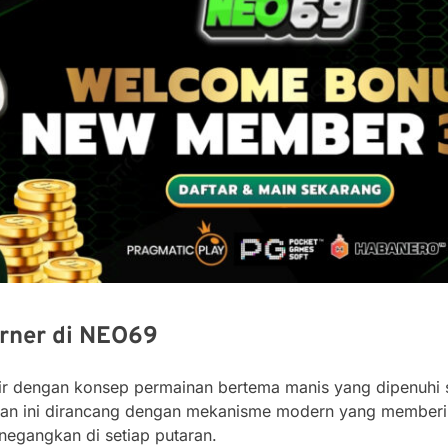
rner di NEO69
r dengan konsep permainan bertema manis yang dipenuhi s
nan ini dirancang dengan mekanisme modern yang memberi
egangkan di setiap putaran.