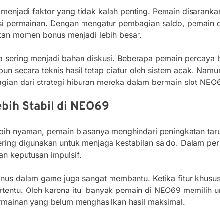
o menjadi faktor yang tidak kalah penting. Pemain disaran
esi permainan. Dengan mengatur pembagian saldo, pemain
an momen bonus menjadi lebih besar.
a sering menjadi bahan diskusi. Beberapa pemain percaya 
pun secara teknis hasil tetap diatur oleh sistem acak. Namu
agian dari strategi hiburan mereka dalam bermain slot NEO
ebih Stabil di NEO69
ih nyaman, pemain biasanya menghindari peningkatan taruh
ering digunakan untuk menjaga kestabilan saldo. Dalam per
an keputusan impulsif.
bonus dalam game juga sangat membantu. Ketika fitur khus
rtentu. Oleh karena itu, banyak pemain di NEO69 memilih un
rmainan yang belum menghasilkan hasil maksimal.