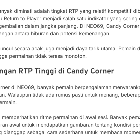
anyak diminati adalah tingkat RTP yang relatif kompetitif d
 Return to Player menjadi salah satu indikator yang serin
embalian dalam jangka panjang. Di NEO69, Candy Corner s
ngan antara hiburan dan potensi kemenangan.
 muncul secara acak juga menjadi daya tarik utama. Pemain
ehingga permainan tidak terasa monoton.
ngan RTP Tinggi di Candy Corner
ner di NEO69, banyak pemain berpengalaman menyarank
an. Walaupun tidak ada rumus pasti untuk menang, beber
ermain.
ah memperhatikan ritme permainan di awal sesi. Banyak p
an awal untuk mendapatkan gambaran tentang kondisi perm
ng dianggap sebagai cara sederhana untuk membaca mome