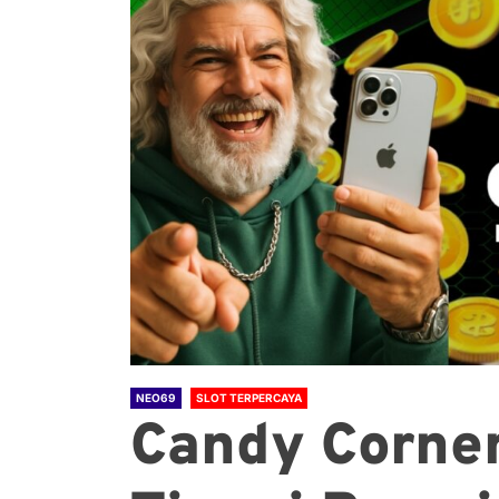
NEO69
SLOT TERPERCAYA
Candy Corner