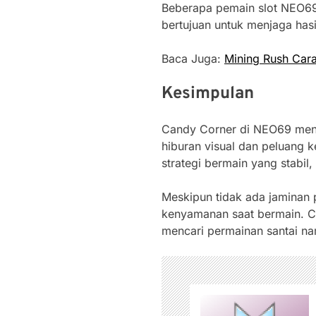
Beberapa pemain slot NEO69 
bertujuan untuk menjaga hasi
Baca Juga:
Mining Rush Cara
Kesimpulan
Candy Corner di NEO69 menj
hiburan visual dan peluang
strategi bermain yang stabil
Meskipun tidak ada jaminan 
kenyamanan saat bermain. Ca
mencari permainan santai n