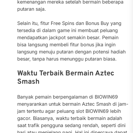
kemenangan mereka setelah bermain beberapa
putaran saja.
Selain itu, fitur Free Spins dan Bonus Buy yang
tersedia di dalam game ini membuat peluang
mendapatkan jackpot semakin besar. Pemain
bisa langsung membeli fitur bonus jika ingin
langsung menuju putaran dengan potensi hadiah
besar, tanpa harus menunggu putaran biasa.
Waktu Terbaik Bermain Aztec
Smash
Banyak pemain berpengalaman di BIOWIN69
menyarankan untuk bermain Aztec Smash di jam-
jam tertentu agar peluang slot BIOWIN69 lebih
gacor. Biasanya, waktu terbaik bermain adalah
saat trafik pengguna sedang rendah, seperti dini
hari atau menjelang pagi. Hal ini dipercaya dapat