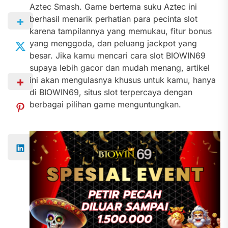
Aztec Smash. Game bertema suku Aztec ini
berhasil menarik perhatian para pecinta slot
karena tampilannya yang memukau, fitur bonus
yang menggoda, dan peluang jackpot yang
besar. Jika kamu mencari cara slot BIOWIN69
supaya lebih gacor dan mudah menang, artikel
ini akan mengulasnya khusus untuk kamu, hanya
di BIOWIN69, situs slot terpercaya dengan
berbagai pilihan game menguntungkan.