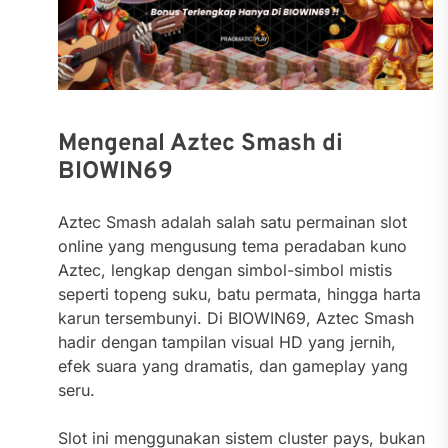
Mengenal Aztec Smash di
BIOWIN69
Aztec Smash adalah salah satu permainan slot
online yang mengusung tema peradaban kuno
Aztec, lengkap dengan simbol-simbol mistis
seperti topeng suku, batu permata, hingga harta
karun tersembunyi. Di BIOWIN69, Aztec Smash
hadir dengan tampilan visual HD yang jernih,
efek suara yang dramatis, dan gameplay yang
seru.
Slot ini menggunakan sistem cluster pays, bukan