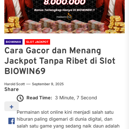
BIOWIN69
SLOT JACKPOT
Cara Gacor dan Menang
Jackpot Tanpa Ribet di Slot
BIOWIN69
Harold Scott
September 9, 2025
Share
Read Time:
3 Minute, 7 Second
Permainan slot online kini menjadi salah satu
hiburan paling digemari di dunia digital, dan
salah satu game yang sedang naik daun adalah