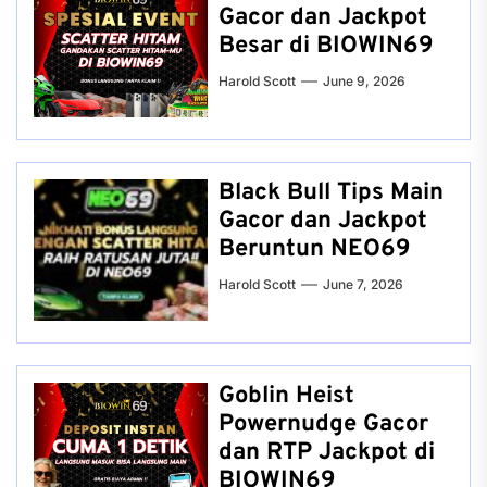
Gacor dan Jackpot
Besar di BIOWIN69
Harold Scott
June 9, 2026
Black Bull Tips Main
Gacor dan Jackpot
Beruntun NEO69
Harold Scott
June 7, 2026
Goblin Heist
Powernudge Gacor
dan RTP Jackpot di
BIOWIN69