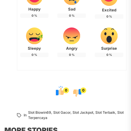
Happy
Sad
Excited
0
%
0
%
0
%
Sleepy
Angry
Surprise
0
%
0
%
0
%
0
0
Slot Biowin69
,
Slot Gacor
,
Slot Jackpot
,
Slot Terbaik
,
Slot
In
Terpercaya
MORE STORIES