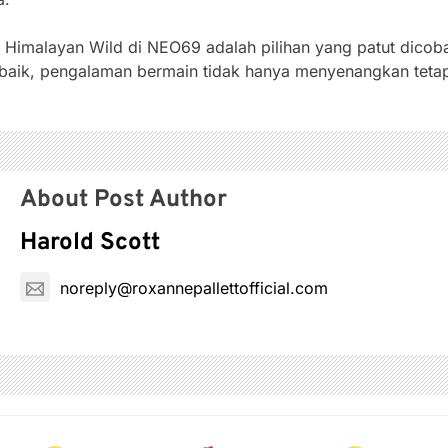
ne, Himalayan Wild di NEO69 adalah pilihan yang patut dic
aik, pengalaman bermain tidak hanya menyenangkan tetapi
About Post Author
Harold Scott
noreply@roxannepallettofficial.com