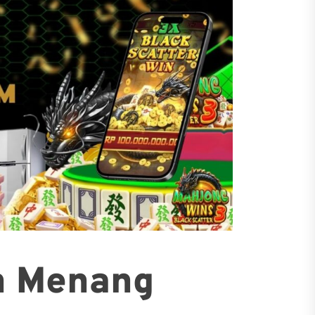
n Menang