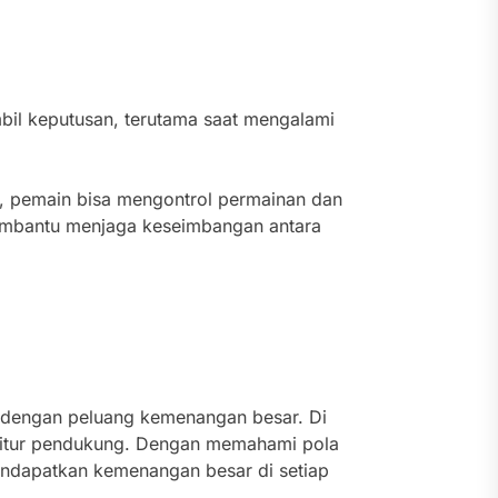
bil keputusan, terutama saat mengalami
i, pemain bisa mengontrol permainan dan
 membantu menjaga keseimbangan antara
 dengan peluang kemenangan besar. Di
 fitur pendukung. Dengan memahami pola
endapatkan kemenangan besar di setiap