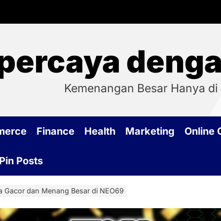
erpercaya deng
Kemenangan Besar Hanya di 
merce
Finance
Health
Marketing
Online
Pin Posts
ra Gacor dan Menang Besar di NEO69