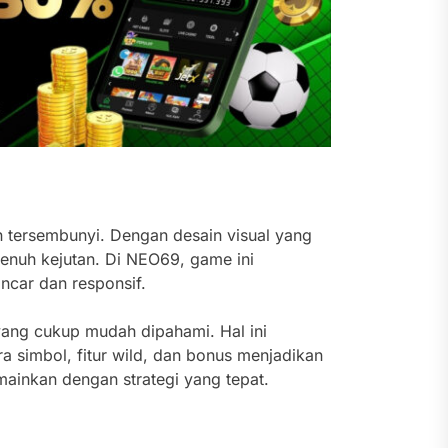
 tersembunyi. Dengan desain visual yang
penuh kejutan. Di NEO69, game ini
ncar dan responsif.
yang cukup mudah dipahami. Hal ini
simbol, fitur wild, dan bonus menjadikan
ainkan dengan strategi yang tepat.