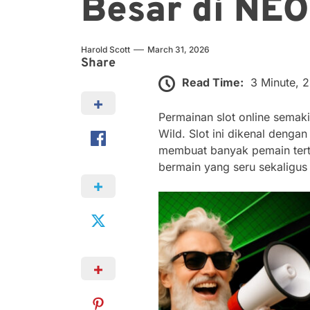
Besar di NE
Harold Scott
March 31, 2026
Share
Read Time:
3 Minute, 
Permainan slot online semak
Wild. Slot ini dikenal deng
membuat banyak pemain terta
bermain yang seru sekaligus