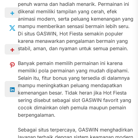
penuh warna dan hadiah menarik. Permainan ini
dikenal memiliki tampilan yang cerah, efek
animasi modern, serta peluang kemenangan yang
mampu memberikan sensasi bermain lebih seru.
Di situs GASWIN, Hot Fiesta semakin populer
karena menawarkan pengalaman bermain yang
stabil, aman, dan nyaman untuk semua pemain.
Banyak pemain memilih permainan ini karena
memiliki pola permainan yang mudah dipahami.
Selain itu, fitur bonus yang tersedia di dalamnya
mampu meningkatkan peluang mendapatkan
kemenangan besar. Tidak heran jika Hot Fiesta
sering disebut sebagai slot GASWIN favorit yang
cocok dimainkan oleh pemula maupun pemain
berpengalaman.
Sebagai situs terpercaya, GASWIN menghadirkan
layanan terbaik dengan sistem keamanan modern