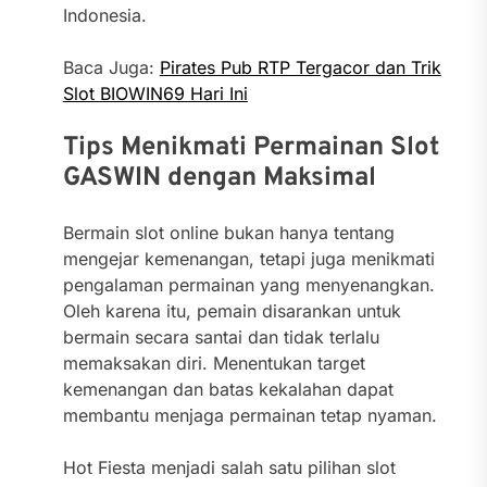
Indonesia.
Baca Juga:
Pirates Pub RTP Tergacor dan Trik
Slot BIOWIN69 Hari Ini
Tips Menikmati Permainan Slot
GASWIN dengan Maksimal
Bermain slot online bukan hanya tentang
mengejar kemenangan, tetapi juga menikmati
pengalaman permainan yang menyenangkan.
Oleh karena itu, pemain disarankan untuk
bermain secara santai dan tidak terlalu
memaksakan diri. Menentukan target
kemenangan dan batas kekalahan dapat
membantu menjaga permainan tetap nyaman.
Hot Fiesta menjadi salah satu pilihan slot