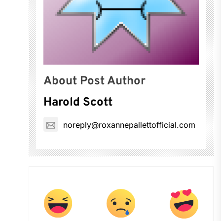
About Post Author
Harold Scott
noreply@roxannepallettofficial.com