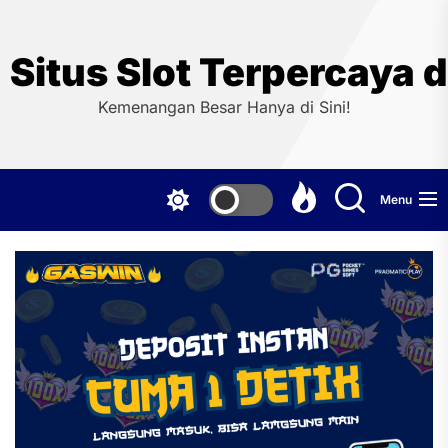
Skip
to
the
Situs Slot Terpercaya
content
Kemenangan Besar Hanya di Sini!
Menu