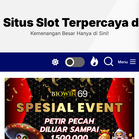
Skip
to
the
Situs Slot Terpercaya
content
Kemenangan Besar Hanya di Sini!
Menu