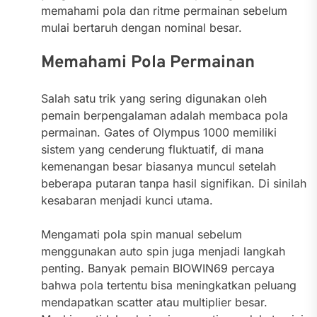
memahami pola dan ritme permainan sebelum
mulai bertaruh dengan nominal besar.
Memahami Pola Permainan
Salah satu trik yang sering digunakan oleh
pemain berpengalaman adalah membaca pola
permainan. Gates of Olympus 1000 memiliki
sistem yang cenderung fluktuatif, di mana
kemenangan besar biasanya muncul setelah
beberapa putaran tanpa hasil signifikan. Di sinilah
kesabaran menjadi kunci utama.
Mengamati pola spin manual sebelum
menggunakan auto spin juga menjadi langkah
penting. Banyak pemain BIOWIN69 percaya
bahwa pola tertentu bisa meningkatkan peluang
mendapatkan scatter atau multiplier besar.