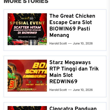
MORE STORIES
The Great Chicken
Escape Cara Slot
BIOWIN69 Pasti
Menang
Harold Scott
June 10, 2026
Starz Megaways
RTP Tinggi dan Trik
Main Slot
REDWIN69
Harold Scott
June 10, 2026
Cleocatra Panduan