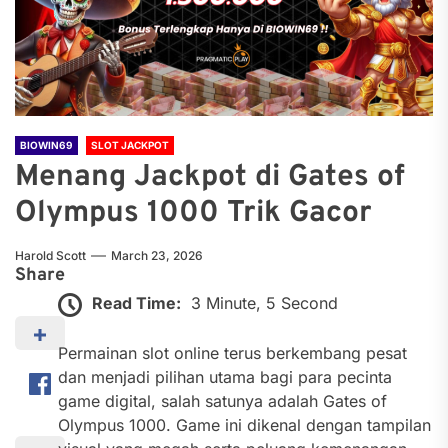
BIOWIN69
SLOT JACKPOT
Menang Jackpot di Gates of
Olympus 1000 Trik Gacor
Harold Scott
March 23, 2026
Share
Read Time:
3 Minute, 5 Second
Permainan slot online terus berkembang pesat
dan menjadi pilihan utama bagi para pecinta
game digital, salah satunya adalah Gates of
Olympus 1000. Game ini dikenal dengan tampilan