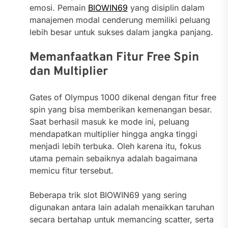
emosi. Pemain
BIOWIN69
yang disiplin dalam
manajemen modal cenderung memiliki peluang
lebih besar untuk sukses dalam jangka panjang.
Memanfaatkan Fitur Free Spin
dan Multiplier
Gates of Olympus 1000 dikenal dengan fitur free
spin yang bisa memberikan kemenangan besar.
Saat berhasil masuk ke mode ini, peluang
mendapatkan multiplier hingga angka tinggi
menjadi lebih terbuka. Oleh karena itu, fokus
utama pemain sebaiknya adalah bagaimana
memicu fitur tersebut.
Beberapa trik slot BIOWIN69 yang sering
digunakan antara lain adalah menaikkan taruhan
secara bertahap untuk memancing scatter, serta