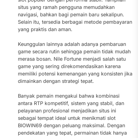
situs yang ramah pengguna memudahkan
navigasi, bahkan bagi pemain baru sekalipun.
Selain itu, tersedia berbagai metode pembayaran
yang praktis dan aman.
Keunggulan lainnya adalah adanya pembaruan
game secara rutin sehingga pemain tidak mudah
merasa bosan. Nile Fortune menjadi salah satu
game yang sering direkomendasikan karena
memiliki potensi kemenangan yang konsisten jika
dimainkan dengan strategi tepat.
Banyak pemain mengakui bahwa kombinasi
antara RTP kompetitif, sistem yang stabil, dan
pelayanan profesional menjadikan situs ini
sebagai tempat ideal untuk menikmati slot
BIOWIN69 dengan peluang maksimal. Dengan
pendekatan yang tepat, permainan tidak hanya