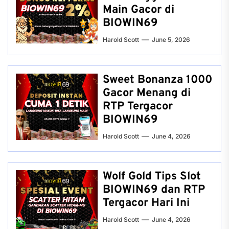
Main Gacor di
BIOWIN69
Harold Scott
June 5, 2026
Sweet Bonanza 1000
Gacor Menang di
RTP Tergacor
BIOWIN69
Harold Scott
June 4, 2026
Wolf Gold Tips Slot
BIOWIN69 dan RTP
Tergacor Hari Ini
Harold Scott
June 4, 2026