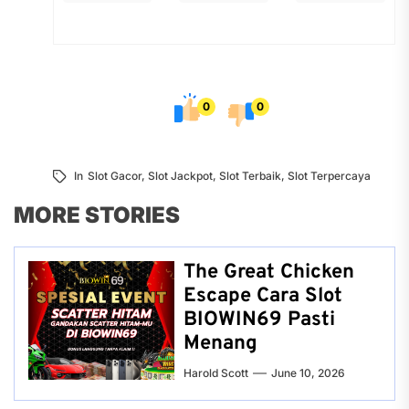
0
0
In
Slot Gacor
,
Slot Jackpot
,
Slot Terbaik
,
Slot Terpercaya
MORE STORIES
The Great Chicken
Escape Cara Slot
BIOWIN69 Pasti
Menang
Harold Scott
June 10, 2026