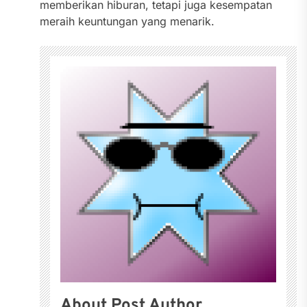
memberikan hiburan, tetapi juga kesempatan
meraih keuntungan yang menarik.
About Post Author