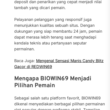
deposit dan penarikan yang cepat menjadi nilai
tambah yang dicari pemain.
Pelayanan pelanggan yang responsif juga
menunjukkan kualitas sebuah situs. Dengan
dukungan yang siap membantu 24 jam, pemain
dapat merasa lebih tenang saat menghadapi
kendala teknis atau pertanyaan seputar
permainan.
Baca Juga:
Mengenal Sensasi Manis Candy Blitz
Gacor di REDWIN69
Mengapa BIOWIN69 Menjadi
Pilihan Pemain
Sebagai salah satu platform favorit, BIOWIN69
dikenal menyediakan berbagai pilihan permainan
slot populer dengan performa stabil. Tampilan