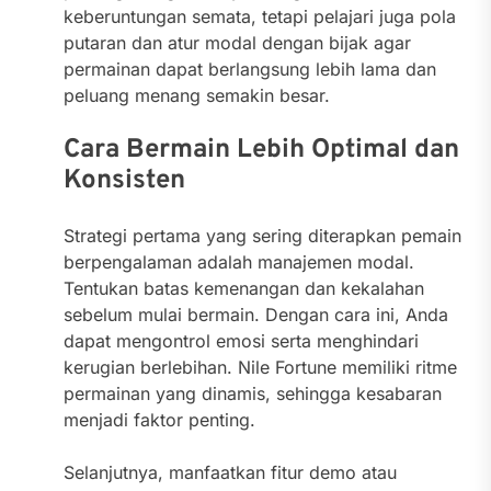
keberuntungan semata, tetapi pelajari juga pola
putaran dan atur modal dengan bijak agar
permainan dapat berlangsung lebih lama dan
peluang menang semakin besar.
Cara Bermain Lebih Optimal dan
Konsisten
Strategi pertama yang sering diterapkan pemain
berpengalaman adalah manajemen modal.
Tentukan batas kemenangan dan kekalahan
sebelum mulai bermain. Dengan cara ini, Anda
dapat mengontrol emosi serta menghindari
kerugian berlebihan. Nile Fortune memiliki ritme
permainan yang dinamis, sehingga kesabaran
menjadi faktor penting.
Selanjutnya, manfaatkan fitur demo atau