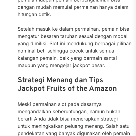
dengan mudah memulai permainan hanya dalam
hitungan detik.
Setelah masuk ke dalam permainan, pemain bisa
mengatur besaran taruhan sesuai dengan modal
yang dimiliki. Slot ini mendukung berbagai pilihan
nominal bet, sehingga cocok untuk semua
kalangan pemain, baik yang bermain santai
maupun yang mengejar jackpot besar.
Strategi Menang dan Tips
Jackpot Fruits of the Amazon
Meski permainan slot pada dasarnya
mengandalkan keberuntungan, namun bukan
berarti Anda tidak bisa menerapkan strategi
untuk meningkatkan peluang menang. Salah satu
pendekatan yang banyak digunakan oleh pemain