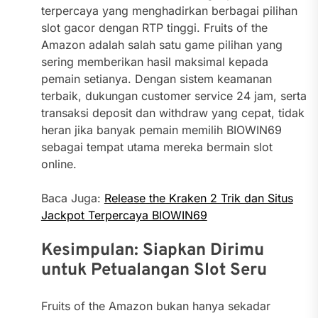
terpercaya yang menghadirkan berbagai pilihan
slot gacor dengan RTP tinggi. Fruits of the
Amazon adalah salah satu game pilihan yang
sering memberikan hasil maksimal kepada
pemain setianya. Dengan sistem keamanan
terbaik, dukungan customer service 24 jam, serta
transaksi deposit dan withdraw yang cepat, tidak
heran jika banyak pemain memilih BIOWIN69
sebagai tempat utama mereka bermain slot
online.
Baca Juga:
Release the Kraken 2 Trik dan Situs
Jackpot Terpercaya BIOWIN69
Kesimpulan: Siapkan Dirimu
untuk Petualangan Slot Seru
Fruits of the Amazon bukan hanya sekadar