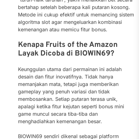
bertahap setelah beberapa kali putaran kosong.
Metode ini cukup efektif untuk memancing sistem
algoritma slot agar mengeluarkan kombinasi
kemenangan atau memicu fitur bonus.
Kenapa Fruits of the Amazon
Layak Dicoba di BIOWIN69?
Keunggulan utama dari permainan ini adalah
desain dan fitur inovatifnya. Tidak hanya
memanjakan mata, tetapi juga memberikan
gameplay yang penuh variasi dan tidak
membosankan. Setiap putaran terasa unik,
apalagi ketika fitur kejutan seperti bonus mini
game muncul secara tiba-tiba dan
menghadiahkan kemenangan besar.
BIOWIN69 sendiri dikenal sebagai platform