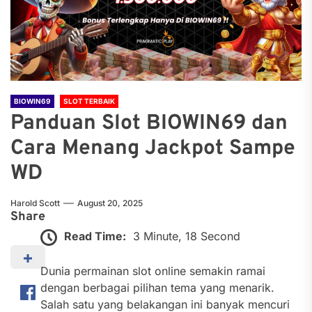
BIOWIN69
SLOT TERBAIK
Panduan Slot BIOWIN69 dan
Cara Menang Jackpot Sampe
WD
Harold Scott
August 20, 2025
Share
Read Time:
3 Minute, 18 Second
Dunia permainan slot online semakin ramai
dengan berbagai pilihan tema yang menarik.
Salah satu yang belakangan ini banyak mencuri