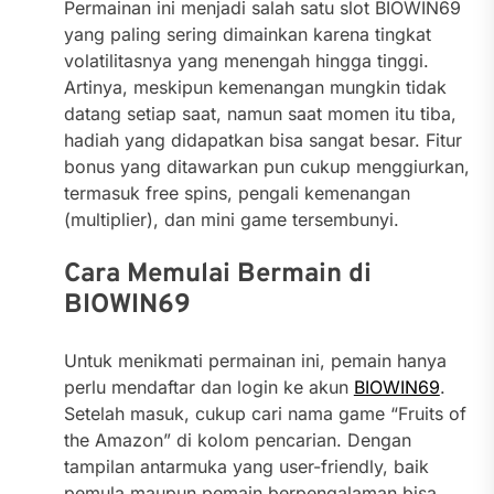
Permainan ini menjadi salah satu slot BIOWIN69
yang paling sering dimainkan karena tingkat
volatilitasnya yang menengah hingga tinggi.
Artinya, meskipun kemenangan mungkin tidak
datang setiap saat, namun saat momen itu tiba,
hadiah yang didapatkan bisa sangat besar. Fitur
bonus yang ditawarkan pun cukup menggiurkan,
termasuk free spins, pengali kemenangan
(multiplier), dan mini game tersembunyi.
Cara Memulai Bermain di
BIOWIN69
Untuk menikmati permainan ini, pemain hanya
perlu mendaftar dan login ke akun
BIOWIN69
.
Setelah masuk, cukup cari nama game “Fruits of
the Amazon” di kolom pencarian. Dengan
tampilan antarmuka yang user-friendly, baik
pemula maupun pemain berpengalaman bisa