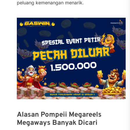
peluang kemenangan menarik.
Alasan Pompeii Megareels
Megaways Banyak Dicari