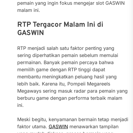
pemain yang ingin fokus mengejar slot GASWIN
malam ini.
RTP Tergacor Malam Ini di
GASWIN
RTP menjadi salah satu faktor penting yang
sering diperhatikan pemain sebelum memulai
permainan. Banyak pemain percaya bahwa
memilih game dengan RTP tinggi dapat
membantu meningkatkan peluang hasil yang
lebih baik. Karena itu, Pompeii Megareels
Megaways sering masuk radar para pemain yang
berburu game dengan performa terbaik malam
ini.
Meski begitu, kenyamanan bermain tetap menjadi
faktor utama.
GASWIN
menawarkan tampilan