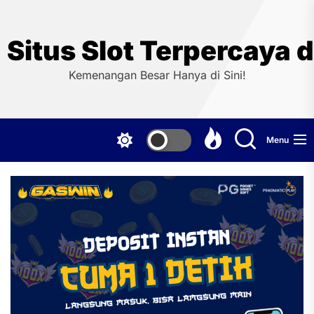
Skip
to
the
Situs Slot Terpercaya
content
Kemenangan Besar Hanya di Sini!
Menu