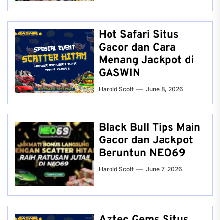
Hot Safari Situs
Gacor dan Cara
Menang Jackpot di
GASWIN
Harold Scott
June 8, 2026
Black Bull Tips Main
Gacor dan Jackpot
Beruntun NEO69
Harold Scott
June 7, 2026
Aztec Gems Situs