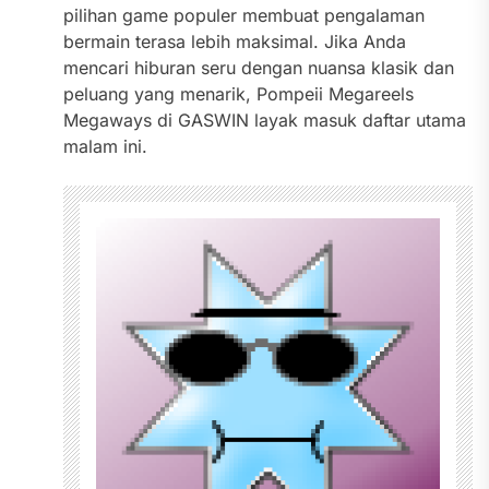
pilihan game populer membuat pengalaman
bermain terasa lebih maksimal. Jika Anda
mencari hiburan seru dengan nuansa klasik dan
peluang yang menarik, Pompeii Megareels
Megaways di GASWIN layak masuk daftar utama
malam ini.