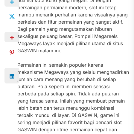
nuansa kota kuno yang megah. Di tengah
persaingan permainan modern, slot ini tetap
mampu menarik perhatian karena visualnya yang
berkelas dan fitur permainan yang sangat aktif.
Bagi pemain yang mengutamakan hiburan
sekaligus peluang besar, Pompeii Megareels
Megaways layak menjadi pilihan utama di situs
GASWIN malam ini.
Permainan ini semakin populer karena
mekanisme Megaways yang selalu menghadirkan
jumlah cara menang yang berubah di setiap
putaran. Pola seperti ini memberi sensasi
berbeda pada setiap spin. Tidak ada putaran
yang terasa sama. Inilah yang membuat pemain
lebih betah dan terus menunggu kombinasi
terbaik muncul di layar. Di GASWIN, game ini
sering menjadi pilihan favorit bagi pencari slot
GASWIN dengan ritme permainan cepat dan