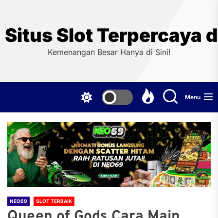
Skip
to
the
Situs Slot Terpercaya
content
Kemenangan Besar Hanya di Sini!
Menu
NEO69
SLOT TERBAIK
Queen of Gods Cara Main