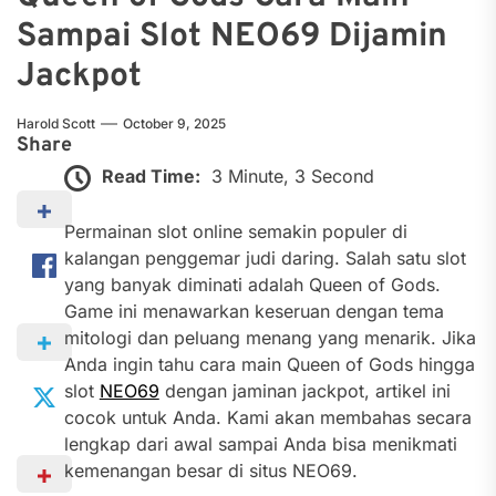
Sampai Slot NEO69 Dijamin
Jackpot
Harold Scott
October 9, 2025
Share
Read Time:
3 Minute, 3 Second
Permainan slot online semakin populer di
kalangan penggemar judi daring. Salah satu slot
yang banyak diminati adalah Queen of Gods.
Game ini menawarkan keseruan dengan tema
mitologi dan peluang menang yang menarik. Jika
Anda ingin tahu cara main Queen of Gods hingga
slot
NEO69
dengan jaminan jackpot, artikel ini
cocok untuk Anda. Kami akan membahas secara
lengkap dari awal sampai Anda bisa menikmati
kemenangan besar di situs NEO69.