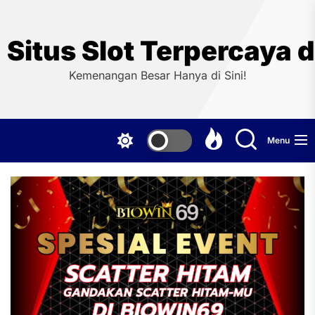
Skip
to
the
Situs Slot Terpercaya
content
Kemenangan Besar Hanya di Sini!
Menu