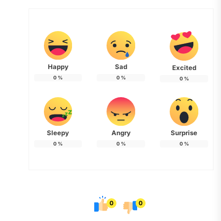
Happy
Sad
Excited
0
%
0
%
0
%
Sleepy
Angry
Surprise
0
%
0
%
0
%
0
0