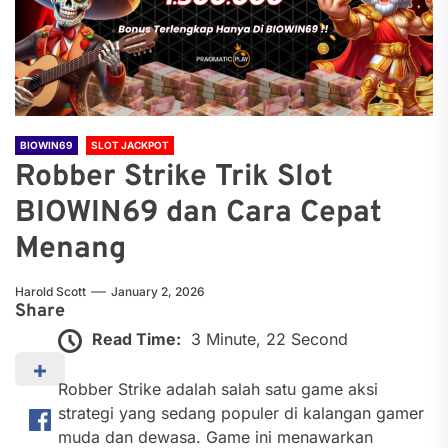
BIOWIN69
SLOT JACKPOT
Robber Strike Trik Slot
BIOWIN69 dan Cara Cepat
Menang
Harold Scott
January 2, 2026
Share
Read Time:
3 Minute, 22 Second
Robber Strike adalah salah satu game aksi
strategi yang sedang populer di kalangan gamer
muda dan dewasa. Game ini menawarkan