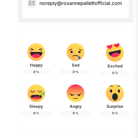
noreply@roxannepallettofficial.com
Happy
Sad
Excited
0
%
0
%
0
%
Sleepy
Angry
Surprise
0
%
0
%
0
%