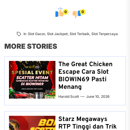
0
0
In
Slot Gacor
,
Slot Jackpot
,
Slot Terbaik
,
Slot Terpercaya
MORE STORIES
The Great Chicken
Escape Cara Slot
BIOWIN69 Pasti
Menang
Harold Scott
June 10, 2026
Starz Megaways
RTP Tinggi dan Trik