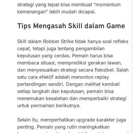
strategi yang tepat bisa membuat “momentum
kemenangan” lebih mudah dicapai.
Tips Mengasah Skill dalam Game
Skill dalam Robber Strike tidak hanya soal refleks
cepat, tetapi juga tentang pengambilan
keputusan yang cerdas. Pemain harus bisa
membaca situasi, memprediksi gerakan lawan,
dan menyesuaikan strategi secara fleksibel. Salah
satu cara efektif adalah menonton replay
pertandingan sendiri. Dengan melihat kembali
setiap langkah dan keputusan, pemain bisa
menemukan kesalahan dan memperbaiki strategi
untuk permainan berikutnya.
Selain itu, memperhatikan upgrade karakter juga
penting. Pemain yang rutin meningkatkan