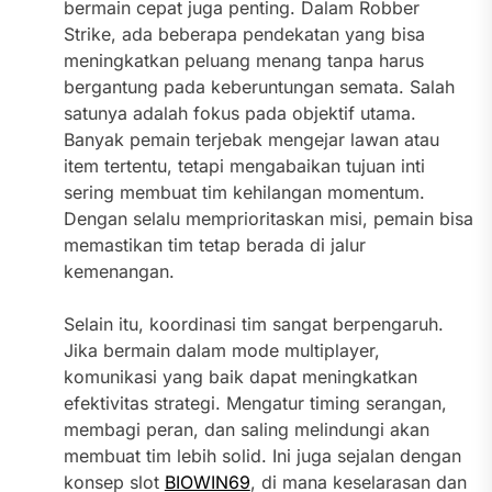
bermain cepat juga penting. Dalam Robber
Strike, ada beberapa pendekatan yang bisa
meningkatkan peluang menang tanpa harus
bergantung pada keberuntungan semata. Salah
satunya adalah fokus pada objektif utama.
Banyak pemain terjebak mengejar lawan atau
item tertentu, tetapi mengabaikan tujuan inti
sering membuat tim kehilangan momentum.
Dengan selalu memprioritaskan misi, pemain bisa
memastikan tim tetap berada di jalur
kemenangan.
Selain itu, koordinasi tim sangat berpengaruh.
Jika bermain dalam mode multiplayer,
komunikasi yang baik dapat meningkatkan
efektivitas strategi. Mengatur timing serangan,
membagi peran, dan saling melindungi akan
membuat tim lebih solid. Ini juga sejalan dengan
konsep slot
BIOWIN69
, di mana keselarasan dan