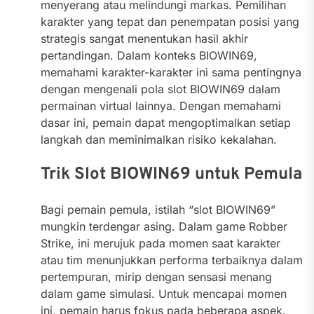
menyerang atau melindungi markas. Pemilihan
karakter yang tepat dan penempatan posisi yang
strategis sangat menentukan hasil akhir
pertandingan. Dalam konteks BIOWIN69,
memahami karakter-karakter ini sama pentingnya
dengan mengenali pola slot BIOWIN69 dalam
permainan virtual lainnya. Dengan memahami
dasar ini, pemain dapat mengoptimalkan setiap
langkah dan meminimalkan risiko kekalahan.
Trik Slot BIOWIN69 untuk Pemula
Bagi pemain pemula, istilah “slot BIOWIN69”
mungkin terdengar asing. Dalam game Robber
Strike, ini merujuk pada momen saat karakter
atau tim menunjukkan performa terbaiknya dalam
pertempuran, mirip dengan sensasi menang
dalam game simulasi. Untuk mencapai momen
ini, pemain harus fokus pada beberapa aspek.