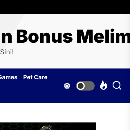
an Bonus Meli
Sini!
 Games
Pet Care