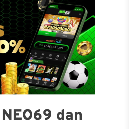
ot NEO69 dan