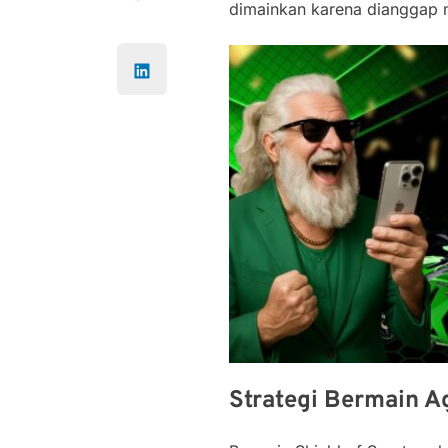
dimainkan karena dianggap m
Strategi Bermain A