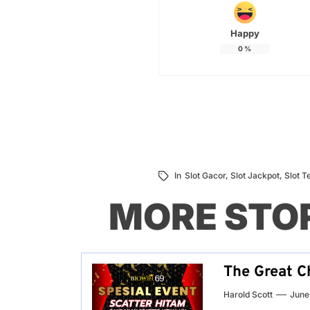
Happy
0
%
In
Slot Gacor
,
Slot Jackpot
,
Slot T
MORE STO
The Great C
Harold Scott
June