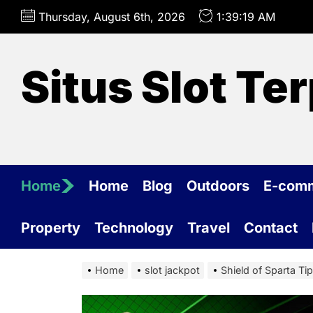
Skip
Thursday, August 6th, 2026
1:39:19 AM
to
the
content
Situs Slot T
Home
Home
Blog
Outdoors
E-com
Property
Technology
Travel
Contact
Home
slot jackpot
Shield of Sparta Ti