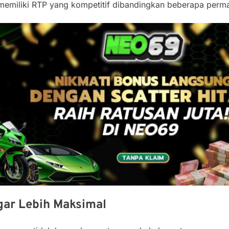
emiliki RTP yang kompetitif dibandingkan beberapa permai
gar Lebih Maksimal