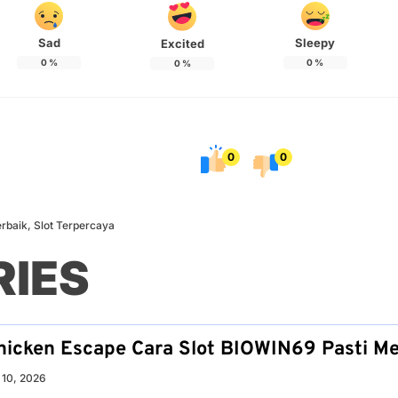
Sad
Sleepy
Excited
0
%
0
%
0
%
0
0
erbaik
,
Slot Terpercaya
RIES
hicken Escape Cara Slot BIOWIN69 Pasti M
 10, 2026