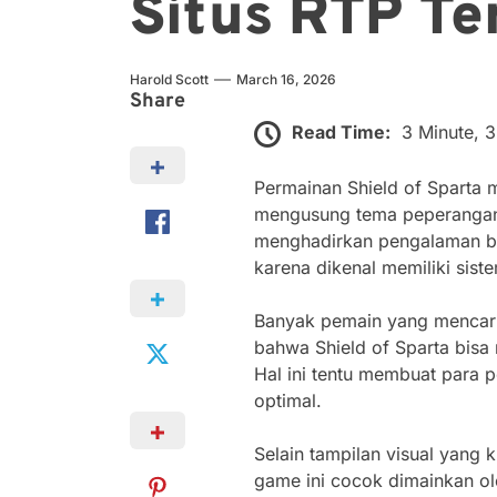
Situs RTP Te
Harold Scott
March 16, 2026
Share
Read Time:
3 Minute, 
Permainan Shield of Sparta m
mengusung tema peperangan 
menghadirkan pengalaman ber
karena dikenal memiliki sis
Banyak pemain yang mencari 
bahwa Shield of Sparta bisa
Hal ini tentu membuat para 
optimal.
Selain tampilan visual yang
game ini cocok dimainkan o