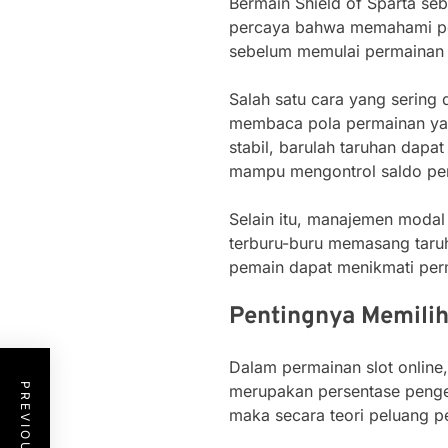
Bermain Shield of Sparta s
percaya bahwa memahami po
sebelum memulai permainan 
Salah satu cara yang sering 
membaca pola permainan yan
stabil, barulah taruhan dapa
mampu mengontrol saldo per
Selain itu, manajemen modal 
terburu-buru memasang taruh
pemain dapat menikmati per
Pentingnya Memilih
Dalam permainan slot online,
merupakan persentase penge
maka secara teori peluang p