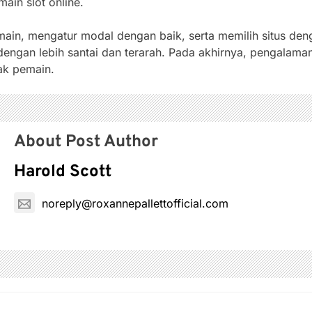
ain slot online.
in, mengatur modal dengan baik, serta memilih situs den
engan lebih santai dan terarah. Pada akhirnya, pengalam
ak pemain.
About Post Author
Harold Scott
noreply@roxannepallettofficial.com