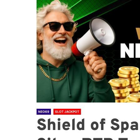
NEO69
SLOT JACKPOT
Shield of Sp