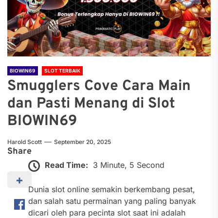
BIOWIN69
SLOT TERBAIK
Smugglers Cove Cara Main
dan Pasti Menang di Slot
BIOWIN69
Harold Scott
September 20, 2025
Share
Read Time:
3 Minute, 5 Second
Dunia slot online semakin berkembang pesat,
dan salah satu permainan yang paling banyak
dicari oleh para pecinta slot saat ini adalah