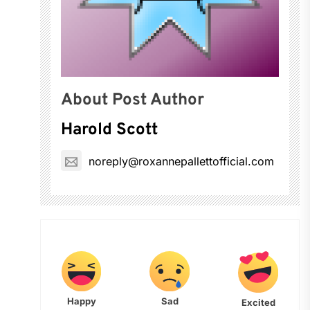
About Post Author
Harold Scott
noreply@roxannepallettofficial.com
Happy
Sad
Excited