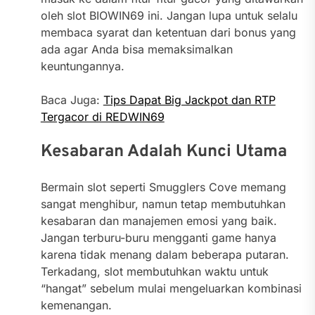
oleh slot BIOWIN69 ini. Jangan lupa untuk selalu
membaca syarat dan ketentuan dari bonus yang
ada agar Anda bisa memaksimalkan
keuntungannya.
Baca Juga:
Tips Dapat Big Jackpot dan RTP
Tergacor di REDWIN69
Kesabaran Adalah Kunci Utama
Bermain slot seperti Smugglers Cove memang
sangat menghibur, namun tetap membutuhkan
kesabaran dan manajemen emosi yang baik.
Jangan terburu-buru mengganti game hanya
karena tidak menang dalam beberapa putaran.
Terkadang, slot membutuhkan waktu untuk
“hangat” sebelum mulai mengeluarkan kombinasi
kemenangan.