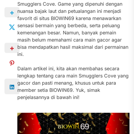
Smugglers Cove. Game yang dipenuhi dengan
nuansa bajak laut dan petualangan ini menjadi
favorit di situs BIOWIN69 karena menawarkan
sensasi bermain yang berbeda, serta peluang
kemenangan besar. Namun, banyak pemain
masih belum memahami cara main gacor agar
bisa mendapatkan hasil maksimal dari permainan
ini.
Dalam artikel ini, kita akan membahas secara
lengkap tentang cara main Smugglers Cove yang
gacor dan pasti menang, khusus untuk para
member setia BIOWIN69. Yuk, simak
penjelasannya di bawah ini!