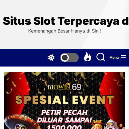
Skip
to
the
Situs Slot Terpercaya
content
Kemenangan Besar Hanya di Sini!
Menu