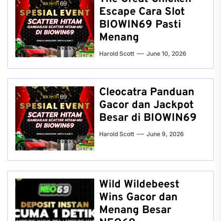
Escape Cara Slot
BIOWIN69 Pasti
Menang
Harold Scott
June 10, 2026
Cleocatra Panduan
Gacor dan Jackpot
Besar di BIOWIN69
Harold Scott
June 9, 2026
Wild Wildebeest
Wins Gacor dan
Menang Besar