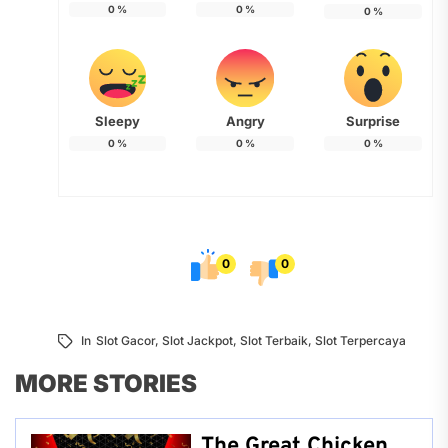
0
%
0
%
0
%
Sleepy
Angry
Surprise
0
%
0
%
0
%
0
0
In
Slot Gacor
,
Slot Jackpot
,
Slot Terbaik
,
Slot Terpercaya
MORE STORIES
The Great Chicken