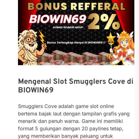
Mengenal Slot Smugglers Cove di
BIOWIN69
Smugglers Cove adalah game slot online
bertema bajak laut dengan tampilan grafis yang
menarik dan penuh warna. Game ini memiliki
format 5 gulungan dengan 20 paylines tetap,
yang memberikan banyak peluang untuk