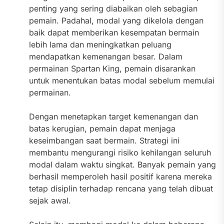
penting yang sering diabaikan oleh sebagian
pemain. Padahal, modal yang dikelola dengan
baik dapat memberikan kesempatan bermain
lebih lama dan meningkatkan peluang
mendapatkan kemenangan besar. Dalam
permainan Spartan King, pemain disarankan
untuk menentukan batas modal sebelum memulai
permainan.
Dengan menetapkan target kemenangan dan
batas kerugian, pemain dapat menjaga
keseimbangan saat bermain. Strategi ini
membantu mengurangi risiko kehilangan seluruh
modal dalam waktu singkat. Banyak pemain yang
berhasil memperoleh hasil positif karena mereka
tetap disiplin terhadap rencana yang telah dibuat
sejak awal.