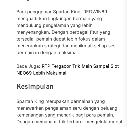
Bagi penggemar Spartan King, REDWIN69
menghadirkan lingkungan bermain yang
mendukung pengalaman yang lebih
menyenangkan. Dengan berbagai fitur yang
tersedia, pemain dapat lebih fokus dalam
menerapkan strategi dan menikmati setiap sesi
permainan dengan maksimal.
Baca Juga:
RTP Tergacor Trik Main Sampai Slot
NEO69 Lebih Maksimal
Kesimpulan
Spartan King merupakan permainan yang
menawarkan pengalaman seru dengan peluang
kemenangan yang menarik bagi para pemain.
Dengan memahami trik terbaru, mengelola modal