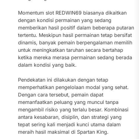
Momentum slot REDWIN69 biasanya dikaitkan
dengan kondisi permainan yang sedang
memberikan hasil positif dalam beberapa putaran
tertentu. Meskipun hasil permainan tetap bersifat
dinamis, banyak pemain berpengalaman memilih
untuk meningkatkan taruhan secara bertahap
ketika mereka merasa permainan sedang berada
dalam kondisi yang baik.
Pendekatan ini dilakukan dengan tetap
memperhatikan pengelolaan modal yang sehat.
Dengan cara tersebut, pemain dapat
memanfaatkan peluang yang muncul tanpa
mengambil risiko yang terlalu besar. Kombinasi
antara kesabaran, disiplin, dan strategi yang
tepat sering kali menjadi kunci utama dalam
meraih hasil maksimal di Spartan King.