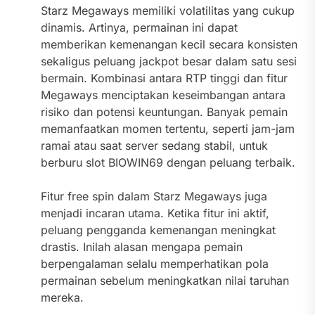
Starz Megaways memiliki volatilitas yang cukup
dinamis. Artinya, permainan ini dapat
memberikan kemenangan kecil secara konsisten
sekaligus peluang jackpot besar dalam satu sesi
bermain. Kombinasi antara RTP tinggi dan fitur
Megaways menciptakan keseimbangan antara
risiko dan potensi keuntungan. Banyak pemain
memanfaatkan momen tertentu, seperti jam-jam
ramai atau saat server sedang stabil, untuk
berburu slot BIOWIN69 dengan peluang terbaik.
Fitur free spin dalam Starz Megaways juga
menjadi incaran utama. Ketika fitur ini aktif,
peluang pengganda kemenangan meningkat
drastis. Inilah alasan mengapa pemain
berpengalaman selalu memperhatikan pola
permainan sebelum meningkatkan nilai taruhan
mereka.