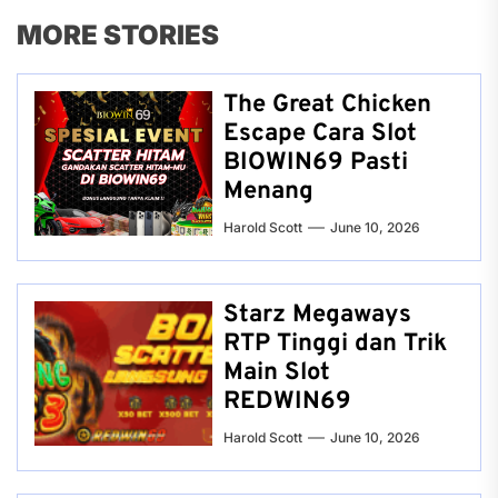
MORE STORIES
The Great Chicken
Escape Cara Slot
BIOWIN69 Pasti
Menang
Harold Scott
June 10, 2026
Starz Megaways
RTP Tinggi dan Trik
Main Slot
REDWIN69
Harold Scott
June 10, 2026