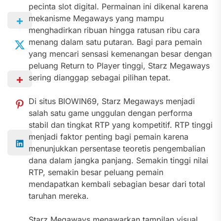
pecinta slot digital. Permainan ini dikenal karena
mekanisme Megaways yang mampu
menghadirkan ribuan hingga ratusan ribu cara
menang dalam satu putaran. Bagi para pemain
yang mencari sensasi kemenangan besar dengan
peluang Return to Player tinggi, Starz Megaways
sering dianggap sebagai pilihan tepat.
Di situs BIOWIN69, Starz Megaways menjadi
salah satu game unggulan dengan performa
stabil dan tingkat RTP yang kompetitif. RTP tinggi
menjadi faktor penting bagi pemain karena
menunjukkan persentase teoretis pengembalian
dana dalam jangka panjang. Semakin tinggi nilai
RTP, semakin besar peluang pemain
mendapatkan kembali sebagian besar dari total
taruhan mereka.
Starz Megaways menawarkan tampilan visual