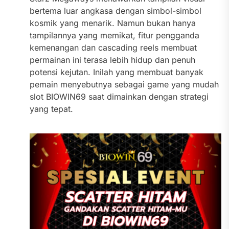
bertema luar angkasa dengan simbol-simbol
kosmik yang menarik. Namun bukan hanya
tampilannya yang memikat, fitur pengganda
kemenangan dan cascading reels membuat
permainan ini terasa lebih hidup dan penuh
potensi kejutan. Inilah yang membuat banyak
pemain menyebutnya sebagai game yang mudah
slot BIOWIN69 saat dimainkan dengan strategi
yang tepat.