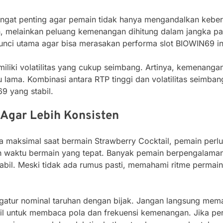
gat penting agar pemain tidak hanya mengandalkan keberu
n, melainkan peluang kemenangan dihitung dalam jangka panj
ci utama agar bisa merasakan performa slot BIOWIN69 ini
iliki volatilitas yang cukup seimbang. Artinya, kemenanga
 lama. Kombinasi antara RTP tinggi dan volatilitas seimban
9 yang stabil.
 Agar Lebih Konsisten
 maksimal saat bermain Strawberry Cocktail, pemain perl
h waktu bermain yang tepat. Banyak pemain berpengalaman
stabil. Meski tidak ada rumus pasti, memahami ritme perm
engatur nominal taruhan dengan bijak. Jangan langsung mem
cil untuk membaca pola dan frekuensi kemenangan. Jika p