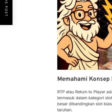
PREVIOUS POST
Memahami Konsep R
RTP atau Return to Player a
termasuk dalam kategori slo
besar dibandingkan slot bia
taruhan.