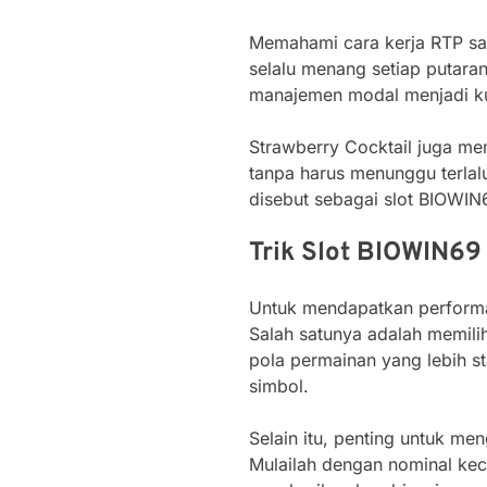
Memahami cara kerja RTP san
selalu menang setiap putara
manajemen modal menjadi kun
Strawberry Cocktail juga mem
tanpa harus menunggu terlalu
disebut sebagai slot BIOWIN6
Trik Slot BIOWIN69
Untuk mendapatkan performa
Salah satunya adalah memili
pola permainan yang lebih 
simbol.
Selain itu, penting untuk m
Mulailah dengan nominal ke