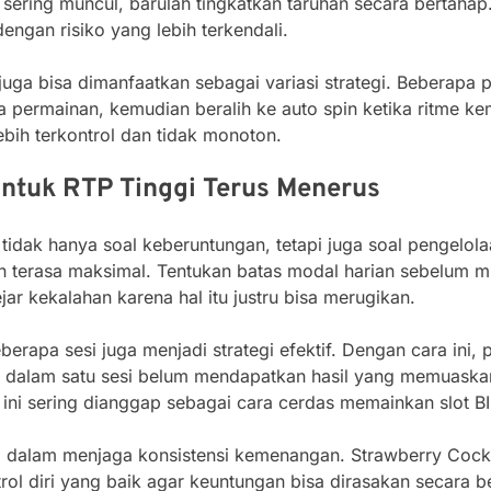
ring muncul, barulah tingkatkan taruhan secara bertahap. S
ngan risiko yang lebih terkendali.
juga bisa dimanfaatkan sebagai variasi strategi. Beberapa
permainan, kemudian beralih ke auto spin ketika ritme kem
bih terkontrol dan tidak monoton.
ntuk RTP Tinggi Terus Menerus
 tidak hanya soal keberuntungan, tetapi juga soal pengelo
n terasa maksimal. Tentukan batas modal harian sebelum mu
r kekalahan karena hal itu justru bisa merugikan.
rapa sesi juga menjadi strategi efektif. Dengan cara ini,
a dalam satu sesi belum mendapatkan hasil yang memuaskan,
 ini sering dianggap sebagai cara cerdas memainkan slot BI
ma dalam menjaga konsistensi kemenangan. Strawberry Cockt
rol diri yang baik agar keuntungan bisa dirasakan secara be