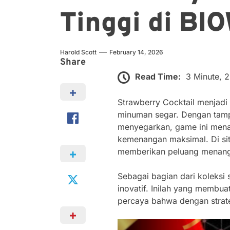
Tinggi di BI
Harold Scott
February 14, 2026
Share
Read Time:
3 Minute, 
Strawberry Cocktail menjadi
minuman segar. Dengan tampi
menyegarkan, game ini mena
kemenangan maksimal. Di sit
memberikan peluang menang l
Sebagai bagian dari koleksi 
inovatif. Inilah yang membua
percaya bahwa dengan strate