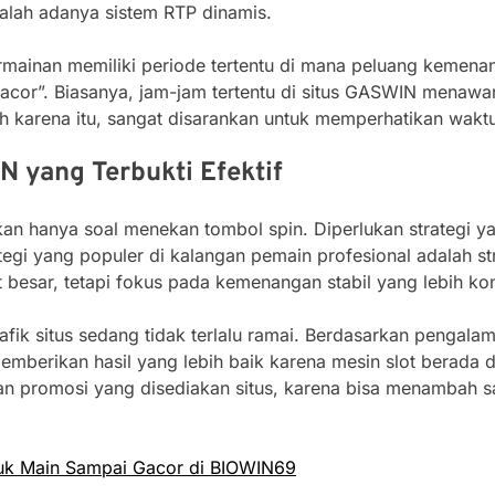
alah adanya sistem RTP dinamis.
rmainan memiliki periode tertentu di mana peluang kemen
cor”. Biasanya, jam-jam tertentu di situs GASWIN menawa
eh karena itu, sangat disarankan untuk memperhatikan waktu
N yang Terbukti Efektif
an hanya soal menekan tombol spin. Diperlukan strategi yan
egi yang populer di kalangan pemain profesional adalah str
t besar, tetapi fokus pada kemenangan stabil yang lebih kon
 trafik situs sedang tidak terlalu ramai. Berdasarkan peng
memberikan hasil yang lebih baik karena mesin slot berada d
n promosi yang disediakan situs, karena bisa menambah 
tuk Main Sampai Gacor di BIOWIN69