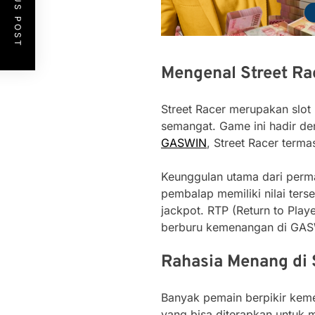
PREVIOUS POST
Mengenal Street Ra
Street Racer merupakan slot
semangat. Game ini hadir d
GASWIN
, Street Racer term
Keunggulan utama dari permai
pembalap memiliki nilai ters
jackpot. RTP (Return to Play
berburu kemenangan di GAS
Rahasia Menang di 
Banyak pemain berpikir keme
yang bisa diterapkan untuk 