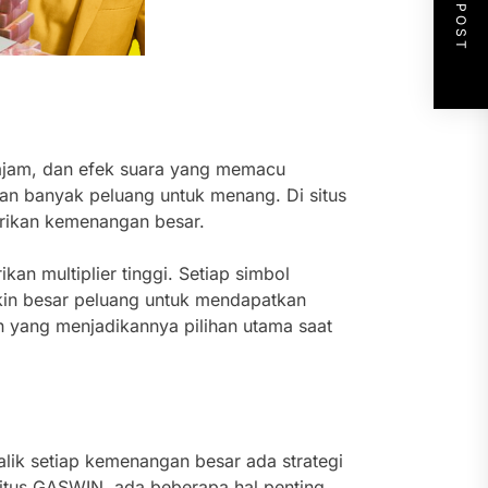
NEXT POST
tajam, dan efek suara yang memacu
n banyak peluang untuk menang. Di situs
erikan kemenangan besar.
an multiplier tinggi. Setiap simbol
makin besar peluang untuk mendapatkan
in yang menjadikannya pilihan utama saat
alik setiap kemenangan besar ada strategi
situs GASWIN, ada beberapa hal penting