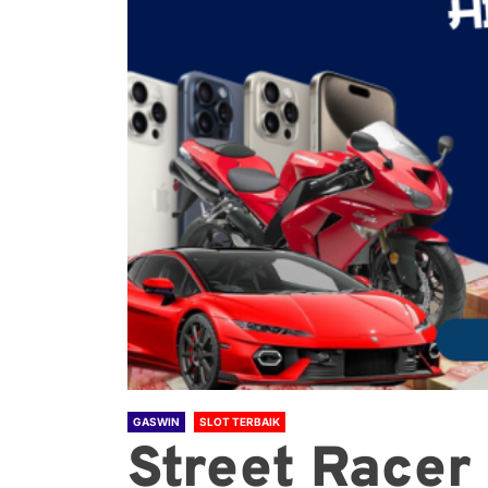
GASWIN
SLOT TERBAIK
Street Racer