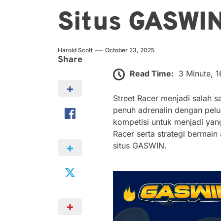
Situs GASWI
Harold Scott
October 23, 2025
Share
Read Time:
3 Minute, 
Street Racer menjadi salah 
penuh adrenalin dengan pelu
kompetisi untuk menjadi yan
Racer serta strategi bermain 
situs GASWIN.