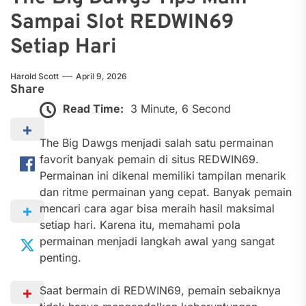
Sampai Slot REDWIN69
Setiap Hari
Harold Scott
April 9, 2026
Share
Read Time:
3 Minute, 6 Second
The Big Dawgs menjadi salah satu permainan
favorit banyak pemain di situs REDWIN69.
Permainan ini dikenal memiliki tampilan menarik
dan ritme permainan yang cepat. Banyak pemain
mencari cara agar bisa meraih hasil maksimal
setiap hari. Karena itu, memahami pola
permainan menjadi langkah awal yang sangat
penting.
Saat bermain di REDWIN69, pemain sebaiknya