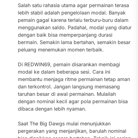
Salah satu rahasia utama agar permainan terasa
lebih stabil adalah pengelolaan modal. Banyak
pemain gagal karena terlalu terburu-buru dalam
menggunakan saldo. Padahal, modal yang diatur
dengan baik bisa memperpanjang durasi
bermain. Semakin lama bertahan, semakin besar
peluang menemukan momen terbaik.
Di REDWIN69, pemain disarankan membagi
modal ke dalam beberapa sesi. Cara ini
membantu menjaga ritme permainan tetap aman
dan terkontrol. Jangan langsung memasang
taruhan besar di awal permainan. Mulailah
dengan nominal kecil agar pola permainan bisa
dibaca dengan lebih nyaman.
Saat The Big Dawgs mulai menunjukkan
pergerakan yang menjanjikan, barulah nominal