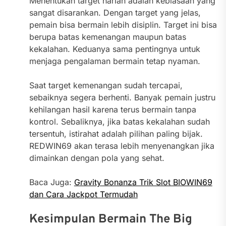
Menentukan target harian adalah kebiasaan yang
sangat disarankan. Dengan target yang jelas,
pemain bisa bermain lebih disiplin. Target ini bisa
berupa batas kemenangan maupun batas
kekalahan. Keduanya sama pentingnya untuk
menjaga pengalaman bermain tetap nyaman.
Saat target kemenangan sudah tercapai,
sebaiknya segera berhenti. Banyak pemain justru
kehilangan hasil karena terus bermain tanpa
kontrol. Sebaliknya, jika batas kekalahan sudah
tersentuh, istirahat adalah pilihan paling bijak.
REDWIN69 akan terasa lebih menyenangkan jika
dimainkan dengan pola yang sehat.
Baca Juga:
Gravity Bonanza Trik Slot BIOWIN69
dan Cara Jackpot Termudah
Kesimpulan Bermain The Big