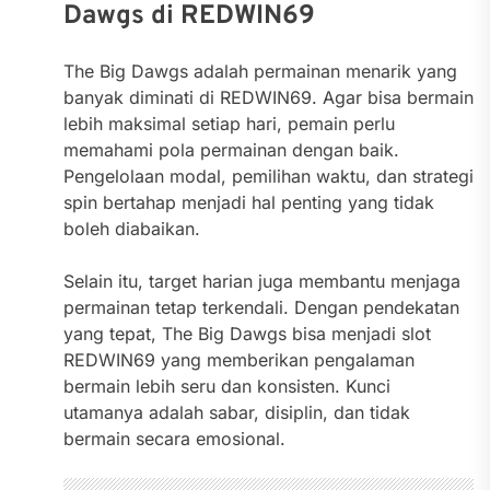
Dawgs di REDWIN69
The Big Dawgs adalah permainan menarik yang
banyak diminati di REDWIN69. Agar bisa bermain
lebih maksimal setiap hari, pemain perlu
memahami pola permainan dengan baik.
Pengelolaan modal, pemilihan waktu, dan strategi
spin bertahap menjadi hal penting yang tidak
boleh diabaikan.
Selain itu, target harian juga membantu menjaga
permainan tetap terkendali. Dengan pendekatan
yang tepat, The Big Dawgs bisa menjadi slot
REDWIN69 yang memberikan pengalaman
bermain lebih seru dan konsisten. Kunci
utamanya adalah sabar, disiplin, dan tidak
bermain secara emosional.