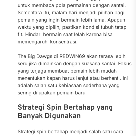
untuk membaca pola permainan dengan santai.
Sementara itu, malam hari menjadi pilihan bagi
pemain yang ingin bermain lebih lama. Apapun
waktu yang dipilih, pastikan kondisi tubuh tetap
fit. Hindari bermain saat lelah karena bisa
memengaruhi konsentrasi.
The Big Dawgs di REDWIN69 akan terasa lebih
seru jika dimainkan dengan suasana santai. Fokus
yang terjaga membuat pemain lebih mudah
menentukan kapan harus lanjut atau berhenti. Ini
adalah salah satu kebiasaan sederhana yang
sering dilupakan pemain baru.
Strategi Spin Bertahap yang
Banyak Digunakan
Strategi spin bertahap menjadi salah satu cara