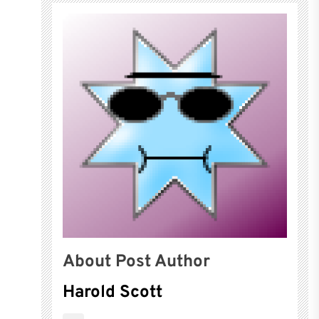
About Post Author
Harold Scott