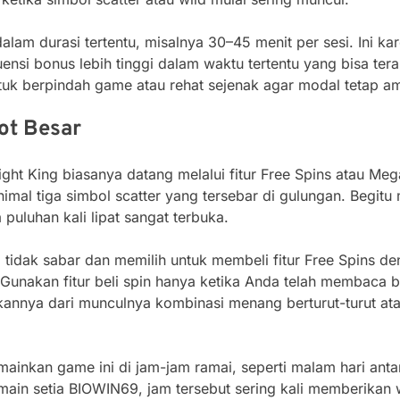
alam durasi tertentu, misalnya 30–45 menit per sesi. Ini ka
si bonus lebih tinggi dalam waktu tertentu yang bisa tera
tuk berpindah game atau rehat sejenak agar modal tetap a
ot Besar
ght King biasanya datang melalui fitur Free Spins atau Meg
mal tiga simbol scatter yang tersebar di gulungan. Begitu
uluhan kali lipat sangat terbuka.
idak sabar dan memilih untuk membeli fitur Free Spins den
Gunakan fitur beli spin hanya ketika Anda telah membaca
kannya dari munculnya kombinasi menang berturut-turut atau
emainkan game ini di jam-jam ramai, seperti malam hari ant
in setia BIOWIN69, jam tersebut sering kali memberikan win