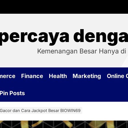
erpercaya deng
Kemenangan Besar Hanya di 
merce
Finance
Health
Marketing
Online
Pin Posts
k Gacor dan Cara Jackpot Besar BIOWIN69