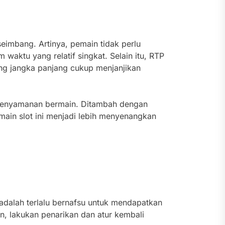
eimbang. Artinya, pemain tidak perlu
waktu yang relatif singkat. Selain itu, RTP
ang jangka panjang cukup menjanjikan
 kenyamanan bermain. Ditambah dengan
ain slot ini menjadi lebih menyenangkan
adalah terlalu bernafsu untuk mendapatkan
n, lakukan penarikan dan atur kembali