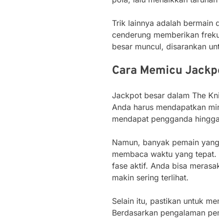
Trik lainnya adalah bermain d
cenderung memberikan frekuen
besar muncul, disarankan un
Cara Memicu Jackp
Jackpot besar dalam The Kni
Anda harus mendapatkan mini
mendapat pengganda hingga p
Namun, banyak pemain yang t
membaca waktu yang tepat. 
fase aktif. Anda bisa merasa
makin sering terlihat.
Selain itu, pastikan untuk m
Berdasarkan pengalaman pema