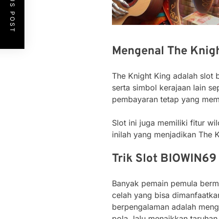
PREVIOUS POST
Mengenal The Knig
The Knight King adalah slot 
serta simbol kerajaan lain s
pembayaran tetap yang membu
Slot ini juga memiliki fitur
inilah yang menjadikan The K
Trik Slot BIOWIN69 
Banyak pemain pemula bermai
celah yang bisa dimanfaatka
berpengalaman adalah mengat
pola, lalu menaikkan taruhan 