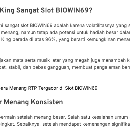
 King Sangat Slot BIOWIN69?
i sangat slot BIOWIN69 adalah karena volatilitasnya yang s
menang, namun tetap ada potensi untuk hadiah besar dalam 
ht King berada di atas 96%, yang berarti kemungkinan men
jakan mata serta musik latar yang megah juga menambah
at, stabil, dan bebas gangguan, membuat pengalaman berm
Cara Menang RTP Tergacor di Slot BIOWIN69
r Menang Konsisten
bermain setelah menang besar. Salah satu kesalahan umum 
ingkat. Sebaiknya, setelah mendapat kemenangan signifika