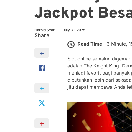
Jackpot Bes
Harold Scott
July 31, 2025
Share
Read Time:
3 Minute, 
Slot online semakin digemar
adalah The Knight King. Deng
menjadi favorit bagi banyak
dibutuhkan lebih dari sekad
jitu dapat membawa Anda le