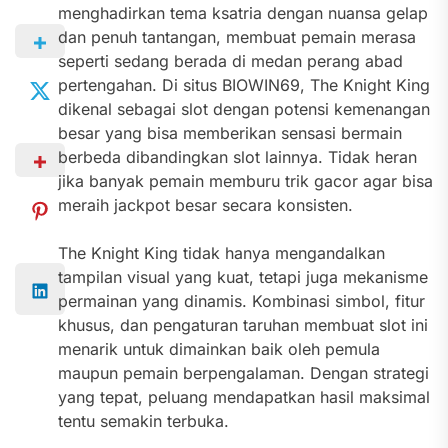
menghadirkan tema ksatria dengan nuansa gelap
dan penuh tantangan, membuat pemain merasa
seperti sedang berada di medan perang abad
pertengahan. Di situs BIOWIN69, The Knight King
dikenal sebagai slot dengan potensi kemenangan
besar yang bisa memberikan sensasi bermain
berbeda dibandingkan slot lainnya. Tidak heran
jika banyak pemain memburu trik gacor agar bisa
meraih jackpot besar secara konsisten.
The Knight King tidak hanya mengandalkan
tampilan visual yang kuat, tetapi juga mekanisme
permainan yang dinamis. Kombinasi simbol, fitur
khusus, dan pengaturan taruhan membuat slot ini
menarik untuk dimainkan baik oleh pemula
maupun pemain berpengalaman. Dengan strategi
yang tepat, peluang mendapatkan hasil maksimal
tentu semakin terbuka.