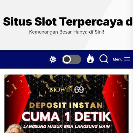
Skip
to
the
Situs Slot Terpercaya
content
Kemenangan Besar Hanya di Sini!
Menu