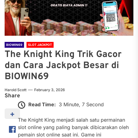
BIOWIN69
SLOT JACKPOT
The Knight King Trik Gacor
dan Cara Jackpot Besar di
BIOWIN69
Harold Scott
February 3, 2026
Share
Read Time:
3 Minute, 7 Second
The Knight King menjadi salah satu permainan
slot online yang paling banyak dibicarakan oleh
pemain slot online saat ini. Game ini