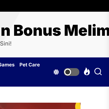
an Bonus Meli
Sini!
 Games
Pet Care