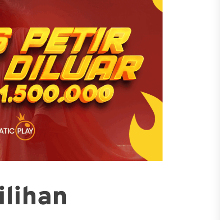
ilihan