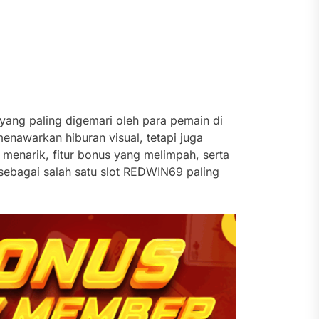
yang paling digemari oleh para pemain di
nawarkan hiburan visual, tetapi juga
enarik, fitur bonus yang melimpah, serta
sebagai salah satu slot REDWIN69 paling