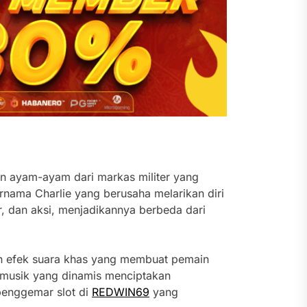
n ayam-ayam dari markas militer yang
rnama Charlie yang berusaha melarikan diri
 dan aksi, menjadikannya berbeda dari
dan efek suara khas yang membuat pemain
an musik yang dinamis menciptakan
enggemar slot di
REDWIN69
yang