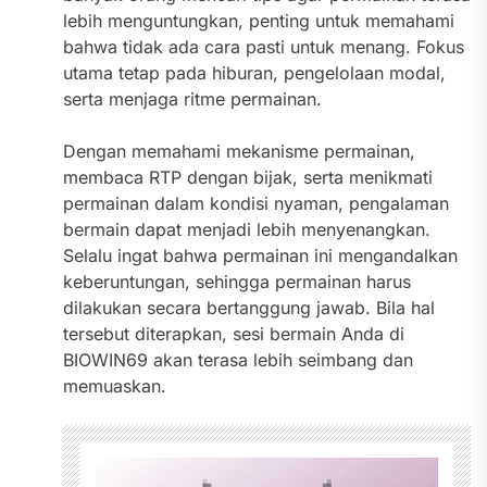
lebih menguntungkan, penting untuk memahami
bahwa tidak ada cara pasti untuk menang. Fokus
utama tetap pada hiburan, pengelolaan modal,
serta menjaga ritme permainan.
Dengan memahami mekanisme permainan,
membaca RTP dengan bijak, serta menikmati
permainan dalam kondisi nyaman, pengalaman
bermain dapat menjadi lebih menyenangkan.
Selalu ingat bahwa permainan ini mengandalkan
keberuntungan, sehingga permainan harus
dilakukan secara bertanggung jawab. Bila hal
tersebut diterapkan, sesi bermain Anda di
BIOWIN69 akan terasa lebih seimbang dan
memuaskan.