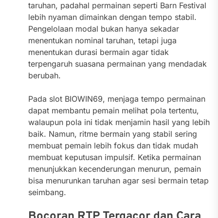
taruhan, padahal permainan seperti Barn Festival
lebih nyaman dimainkan dengan tempo stabil.
Pengelolaan modal bukan hanya sekadar
menentukan nominal taruhan, tetapi juga
menentukan durasi bermain agar tidak
terpengaruh suasana permainan yang mendadak
berubah.
Pada slot BIOWIN69, menjaga tempo permainan
dapat membantu pemain melihat pola tertentu,
walaupun pola ini tidak menjamin hasil yang lebih
baik. Namun, ritme bermain yang stabil sering
membuat pemain lebih fokus dan tidak mudah
membuat keputusan impulsif. Ketika permainan
menunjukkan kecenderungan menurun, pemain
bisa menurunkan taruhan agar sesi bermain tetap
seimbang.
Bocoran RTP Tergacor dan Cara