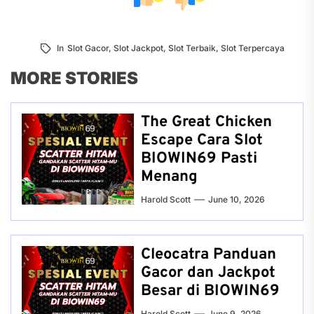
In
Slot Gacor
,
Slot Jackpot
,
Slot Terbaik
,
Slot Terpercaya
MORE STORIES
The Great Chicken
Escape Cara Slot
BIOWIN69 Pasti
Menang
Harold Scott
June 10, 2026
Cleocatra Panduan
Gacor dan Jackpot
Besar di BIOWIN69
Harold Scott
June 9, 2026