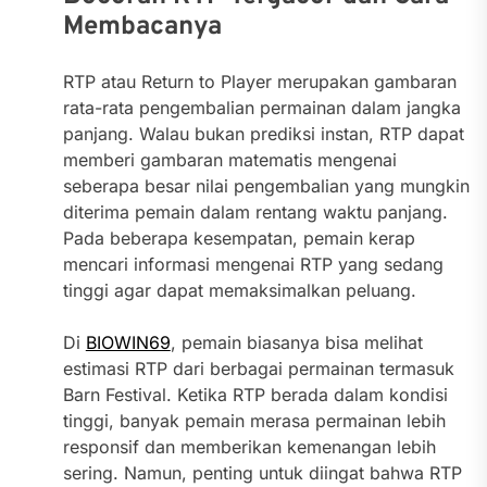
Membacanya
RTP atau Return to Player merupakan gambaran
rata-rata pengembalian permainan dalam jangka
panjang. Walau bukan prediksi instan, RTP dapat
memberi gambaran matematis mengenai
seberapa besar nilai pengembalian yang mungkin
diterima pemain dalam rentang waktu panjang.
Pada beberapa kesempatan, pemain kerap
mencari informasi mengenai RTP yang sedang
tinggi agar dapat memaksimalkan peluang.
Di
BIOWIN69
, pemain biasanya bisa melihat
estimasi RTP dari berbagai permainan termasuk
Barn Festival. Ketika RTP berada dalam kondisi
tinggi, banyak pemain merasa permainan lebih
responsif dan memberikan kemenangan lebih
sering. Namun, penting untuk diingat bahwa RTP