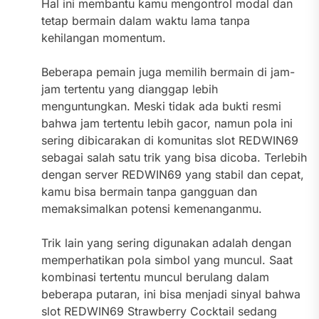
Hal ini membantu kamu mengontrol modal dan
tetap bermain dalam waktu lama tanpa
kehilangan momentum.
Beberapa pemain juga memilih bermain di jam-
jam tertentu yang dianggap lebih
menguntungkan. Meski tidak ada bukti resmi
bahwa jam tertentu lebih gacor, namun pola ini
sering dibicarakan di komunitas slot REDWIN69
sebagai salah satu trik yang bisa dicoba. Terlebih
dengan server REDWIN69 yang stabil dan cepat,
kamu bisa bermain tanpa gangguan dan
memaksimalkan potensi kemenanganmu.
Trik lain yang sering digunakan adalah dengan
memperhatikan pola simbol yang muncul. Saat
kombinasi tertentu muncul berulang dalam
beberapa putaran, ini bisa menjadi sinyal bahwa
slot REDWIN69 Strawberry Cocktail sedang