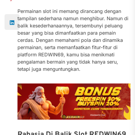
Permainan slot ini memang dirancang dengan
tampilan sederhana namun menghibur. Namun di
balik kesederhanaannya, tersembunyi peluang
besar yang bisa dimanfaatkan para pemain
cerdas. Dengan memahami pola dan dinamika
permainan, serta memanfaatkan fitur-fitur di
platform REDWIN69, kamu bisa menikmati
pengalaman bermain yang tidak hanya seru,
tetapi juga menguntungkan.
Rahasia Di Balik Slot REDWIN69