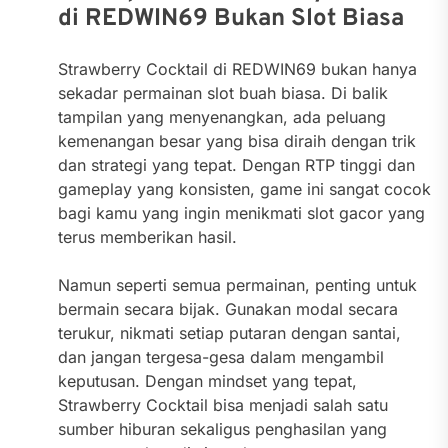
di REDWIN69 Bukan Slot Biasa
Strawberry Cocktail di REDWIN69 bukan hanya
sekadar permainan slot buah biasa. Di balik
tampilan yang menyenangkan, ada peluang
kemenangan besar yang bisa diraih dengan trik
dan strategi yang tepat. Dengan RTP tinggi dan
gameplay yang konsisten, game ini sangat cocok
bagi kamu yang ingin menikmati slot gacor yang
terus memberikan hasil.
Namun seperti semua permainan, penting untuk
bermain secara bijak. Gunakan modal secara
terukur, nikmati setiap putaran dengan santai,
dan jangan tergesa-gesa dalam mengambil
keputusan. Dengan mindset yang tepat,
Strawberry Cocktail bisa menjadi salah satu
sumber hiburan sekaligus penghasilan yang