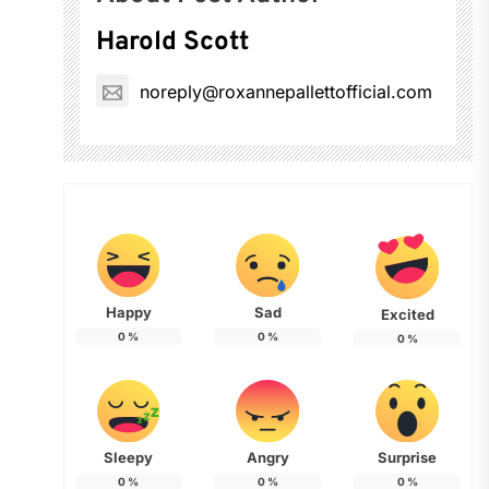
Harold Scott
noreply@roxannepallettofficial.com
Happy
Sad
Excited
0
%
0
%
0
%
Sleepy
Angry
Surprise
0
%
0
%
0
%