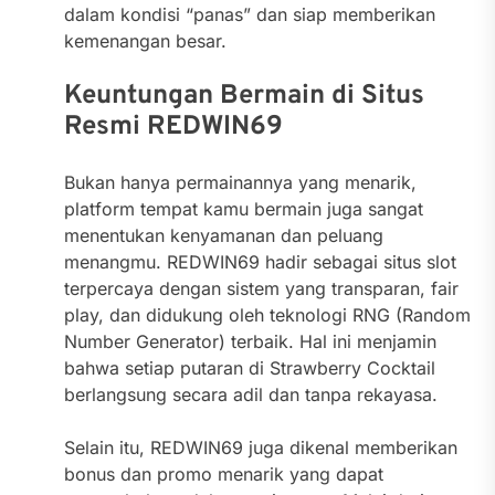
dalam kondisi “panas” dan siap memberikan
kemenangan besar.
Keuntungan Bermain di Situs
Resmi REDWIN69
Bukan hanya permainannya yang menarik,
platform tempat kamu bermain juga sangat
menentukan kenyamanan dan peluang
menangmu. REDWIN69 hadir sebagai situs slot
terpercaya dengan sistem yang transparan, fair
play, dan didukung oleh teknologi RNG (Random
Number Generator) terbaik. Hal ini menjamin
bahwa setiap putaran di Strawberry Cocktail
berlangsung secara adil dan tanpa rekayasa.
Selain itu, REDWIN69 juga dikenal memberikan
bonus dan promo menarik yang dapat