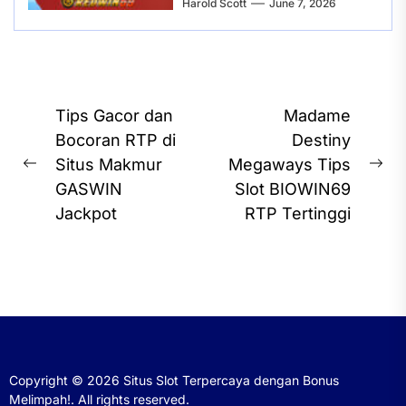
Harold Scott
June 7, 2026
Post
Tips Gacor dan
Madame
navigation
Bocoran RTP di
Destiny
Situs Makmur
Megaways Tips
Previous
Ne
GASWIN
Slot BIOWIN69
post:
pos
Jackpot
RTP Tertinggi
Copyright © 2026
Situs Slot Terpercaya dengan Bonus
Melimpah!.
All rights reserved.