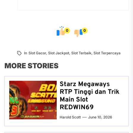
0
0
In
Slot Gacor
,
Slot Jackpot
,
Slot Terbaik
,
Slot Terpercaya
MORE STORIES
Starz Megaways
RTP Tinggi dan Trik
Main Slot
REDWIN69
Harold Scott
June 10, 2026