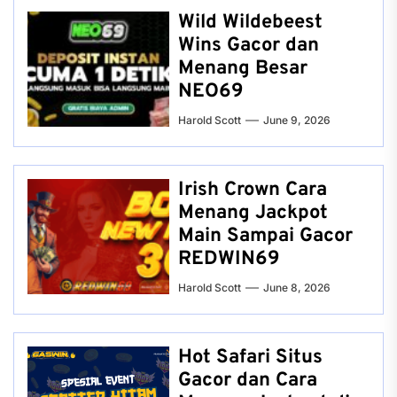
Wild Wildebeest
Wins Gacor dan
Menang Besar
NEO69
Harold Scott
June 9, 2026
Irish Crown Cara
Menang Jackpot
Main Sampai Gacor
REDWIN69
Harold Scott
June 8, 2026
Hot Safari Situs
Gacor dan Cara