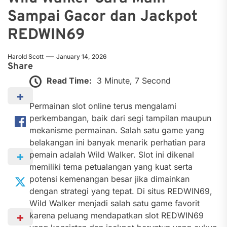
Sampai Gacor dan Jackpot
REDWIN69
Harold Scott
January 14, 2026
Share
Read Time:
3 Minute, 7 Second
Permainan slot online terus mengalami
perkembangan, baik dari segi tampilan maupun
mekanisme permainan. Salah satu game yang
belakangan ini banyak menarik perhatian para
pemain adalah Wild Walker. Slot ini dikenal
memiliki tema petualangan yang kuat serta
potensi kemenangan besar jika dimainkan
dengan strategi yang tepat. Di situs REDWIN69,
Wild Walker menjadi salah satu game favorit
karena peluang mendapatkan slot REDWIN69