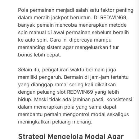
Pola permainan menjadi salah satu faktor penting
dalam meraih jackpot beruntun. Di REDWIN69,
banyak pemain mencoba menerapkan metode
spin manual di awal permainan sebelum beralih
ke auto spin. Cara ini dipercaya mampu
memancing sistem agar mengeluarkan fitur
bonus lebih cepat.
Selain itu, pengaturan waktu bermain juga
memiliki pengaruh. Bermain di jam-jam tertentu
yang dianggap ramai sering kali dikaitkan
dengan peluang slot REDWIN69 yang lebih
hidup. Meski tidak ada jaminan pasti, konsistensi
dalam menerapkan pola yang sama dapat
membantu pemain mengontrol modal sekaligus
meningkatkan peluang menang.
Strategi Mengelola Modal Agar