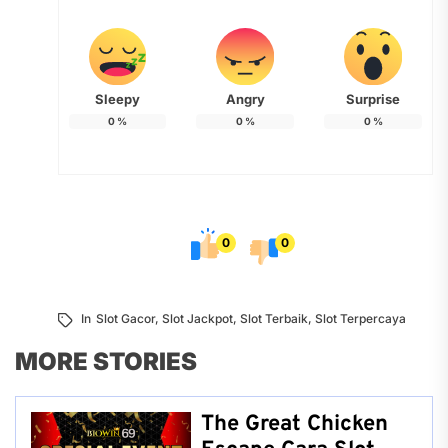
Sleepy
Angry
Surprise
0
%
0
%
0
%
0
0
In
Slot Gacor
,
Slot Jackpot
,
Slot Terbaik
,
Slot Terpercaya
MORE STORIES
The Great Chicken