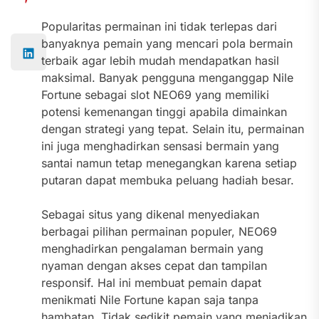
Popularitas permainan ini tidak terlepas dari
banyaknya pemain yang mencari pola bermain
terbaik agar lebih mudah mendapatkan hasil
maksimal. Banyak pengguna menganggap Nile
Fortune sebagai slot NEO69 yang memiliki
potensi kemenangan tinggi apabila dimainkan
dengan strategi yang tepat. Selain itu, permainan
ini juga menghadirkan sensasi bermain yang
santai namun tetap menegangkan karena setiap
putaran dapat membuka peluang hadiah besar.
Sebagai situs yang dikenal menyediakan
berbagai pilihan permainan populer, NEO69
menghadirkan pengalaman bermain yang
nyaman dengan akses cepat dan tampilan
responsif. Hal ini membuat pemain dapat
menikmati Nile Fortune kapan saja tanpa
hambatan. Tidak sedikit pemain yang menjadikan