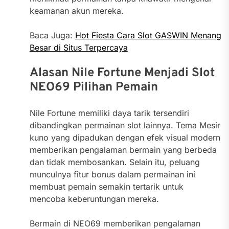
keamanan akun mereka.
Baca Juga:
Hot Fiesta Cara Slot GASWIN Menang
Besar di Situs Terpercaya
Alasan Nile Fortune Menjadi Slot
NEO69 Pilihan Pemain
Nile Fortune memiliki daya tarik tersendiri
dibandingkan permainan slot lainnya. Tema Mesir
kuno yang dipadukan dengan efek visual modern
memberikan pengalaman bermain yang berbeda
dan tidak membosankan. Selain itu, peluang
munculnya fitur bonus dalam permainan ini
membuat pemain semakin tertarik untuk
mencoba keberuntungan mereka.
Bermain di NEO69 memberikan pengalaman