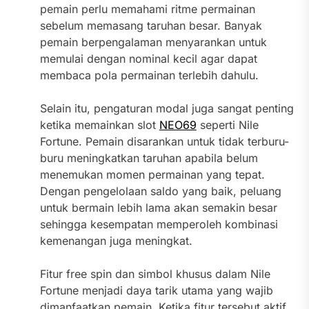
pemain perlu memahami ritme permainan
sebelum memasang taruhan besar. Banyak
pemain berpengalaman menyarankan untuk
memulai dengan nominal kecil agar dapat
membaca pola permainan terlebih dahulu.
Selain itu, pengaturan modal juga sangat penting
ketika memainkan slot
NEO69
seperti Nile
Fortune. Pemain disarankan untuk tidak terburu-
buru meningkatkan taruhan apabila belum
menemukan momen permainan yang tepat.
Dengan pengelolaan saldo yang baik, peluang
untuk bermain lebih lama akan semakin besar
sehingga kesempatan memperoleh kombinasi
kemenangan juga meningkat.
Fitur free spin dan simbol khusus dalam Nile
Fortune menjadi daya tarik utama yang wajib
dimanfaatkan pemain. Ketika fitur tersebut aktif,