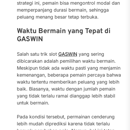
strategi ini, pemain bisa mengontrol modal dan
memperpanjang durasi bermain, sehingga
peluang menang besar tetap terbuka.
Waktu Bermain yang Tepat di
GASWIN
Salah satu trik slot
GASWIN
yang sering
dibicarakan adalah pemilihan waktu bermain.
Meskipun tidak ada waktu pasti yang menjamin
kemenangan, beberapa pemain percaya bahwa
waktu tertentu memberikan peluang yang lebih
baik. Biasanya, waktu dengan jumlah pemain
yang tidak terlalu ramai dianggap lebih stabil
untuk bermain.
Pada kondisi tersebut, permainan cenderung
lebih mudah diprediksi karena tidak terlalu