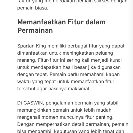
faktor yang membedakan pemain sukses dengan
pemain biasa.
Memanfaatkan Fitur dalam
Permainan
Spartan King memiliki berbagai fitur yang dapat
dimanfaatkan untuk meningkatkan peluang
menang. Fitur-fitur ini sering kali menjadi kunci
untuk mendapatkan hasil besar jika digunakan
dengan tepat. Pemain perlu memahami kapan
waktu yang tepat untuk memanfaatkan fitur
tersebut agar hasilnya maksimal.
Di GASWIN, pengalaman bermain yang stabil
memungkinkan pemain untuk lebih mudah
mengenali momen munculnya fitur penting.
Dengan memperhatikan detail permainan, pemain
bisa mengambil keputusan yang lebih tepat dan