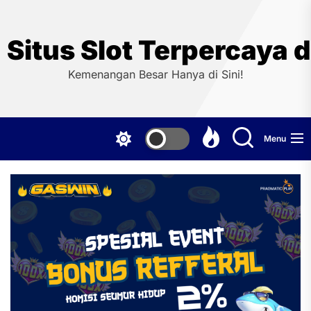
Skip
to
the
Situs Slot Terpercaya
content
Kemenangan Besar Hanya di Sini!
Menu