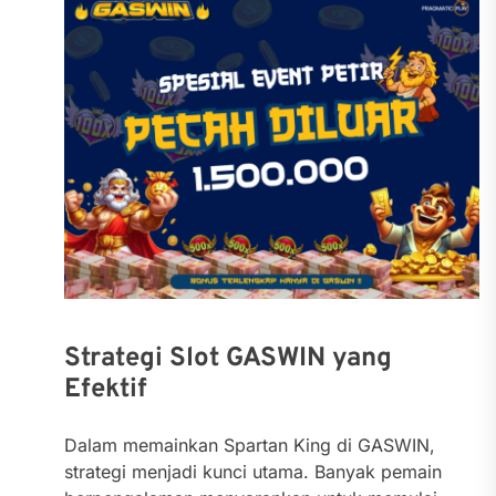
Strategi Slot GASWIN yang
Efektif
Dalam memainkan Spartan King di GASWIN,
strategi menjadi kunci utama. Banyak pemain