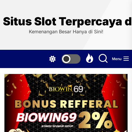
Skip
to
the
Situs Slot Terpercaya
content
Kemenangan Besar Hanya di Sini!
Menu