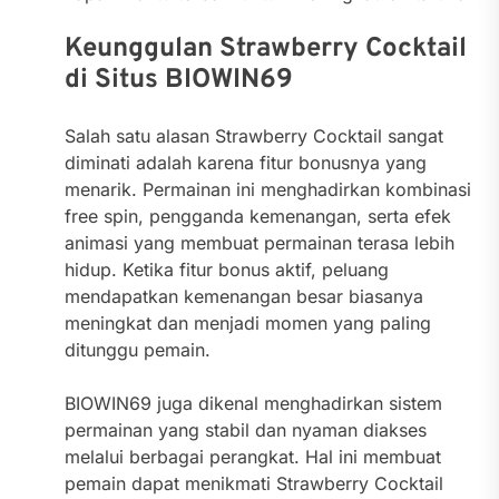
Keunggulan Strawberry Cocktail
di Situs BIOWIN69
Salah satu alasan Strawberry Cocktail sangat
diminati adalah karena fitur bonusnya yang
menarik. Permainan ini menghadirkan kombinasi
free spin, pengganda kemenangan, serta efek
animasi yang membuat permainan terasa lebih
hidup. Ketika fitur bonus aktif, peluang
mendapatkan kemenangan besar biasanya
meningkat dan menjadi momen yang paling
ditunggu pemain.
BIOWIN69 juga dikenal menghadirkan sistem
permainan yang stabil dan nyaman diakses
melalui berbagai perangkat. Hal ini membuat
pemain dapat menikmati Strawberry Cocktail