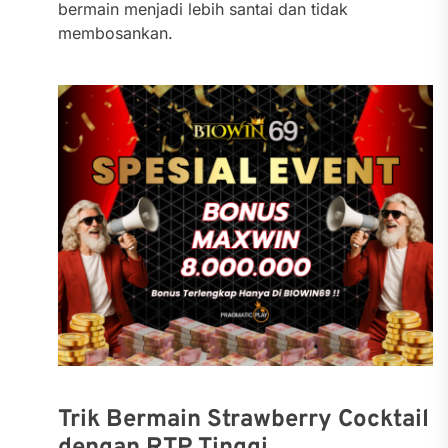
bermain menjadi lebih santai dan tidak
membosankan.
Trik Bermain Strawberry Cocktail