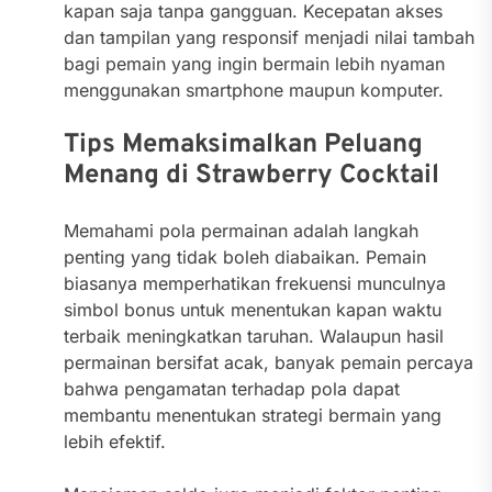
kapan saja tanpa gangguan. Kecepatan akses
dan tampilan yang responsif menjadi nilai tambah
bagi pemain yang ingin bermain lebih nyaman
menggunakan smartphone maupun komputer.
Tips Memaksimalkan Peluang
Menang di Strawberry Cocktail
Memahami pola permainan adalah langkah
penting yang tidak boleh diabaikan. Pemain
biasanya memperhatikan frekuensi munculnya
simbol bonus untuk menentukan kapan waktu
terbaik meningkatkan taruhan. Walaupun hasil
permainan bersifat acak, banyak pemain percaya
bahwa pengamatan terhadap pola dapat
membantu menentukan strategi bermain yang
lebih efektif.