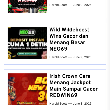
Harold Scott
June 9, 2026
Wild Wildebeest
Wins Gacor dan
Menang Besar
NEO69
Harold Scott
June 9, 2026
Irish Crown Cara
Menang Jackpot
Main Sampai Gacor
REDWIN69
Harold Scott
June 8, 2026