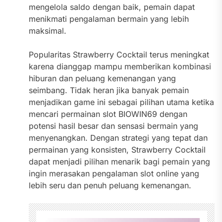
mengelola saldo dengan baik, pemain dapat
menikmati pengalaman bermain yang lebih
maksimal.
Popularitas Strawberry Cocktail terus meningkat
karena dianggap mampu memberikan kombinasi
hiburan dan peluang kemenangan yang
seimbang. Tidak heran jika banyak pemain
menjadikan game ini sebagai pilihan utama ketika
mencari permainan slot BIOWIN69 dengan
potensi hasil besar dan sensasi bermain yang
menyenangkan. Dengan strategi yang tepat dan
permainan yang konsisten, Strawberry Cocktail
dapat menjadi pilihan menarik bagi pemain yang
ingin merasakan pengalaman slot online yang
lebih seru dan penuh peluang kemenangan.