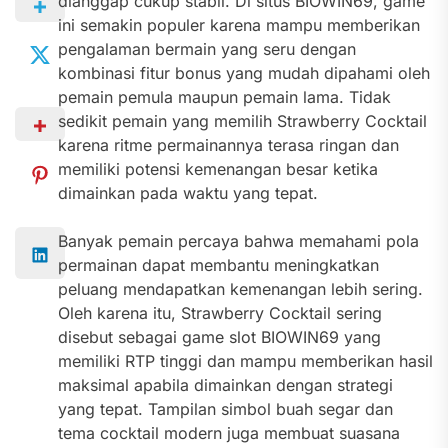
dianggap cukup stabil. Di situs BIOWIN69, game
ini semakin populer karena mampu memberikan
pengalaman bermain yang seru dengan
kombinasi fitur bonus yang mudah dipahami oleh
pemain pemula maupun pemain lama. Tidak
sedikit pemain yang memilih Strawberry Cocktail
karena ritme permainannya terasa ringan dan
memiliki potensi kemenangan besar ketika
dimainkan pada waktu yang tepat.
Banyak pemain percaya bahwa memahami pola
permainan dapat membantu meningkatkan
peluang mendapatkan kemenangan lebih sering.
Oleh karena itu, Strawberry Cocktail sering
disebut sebagai game slot BIOWIN69 yang
memiliki RTP tinggi dan mampu memberikan hasil
maksimal apabila dimainkan dengan strategi
yang tepat. Tampilan simbol buah segar dan
tema cocktail modern juga membuat suasana