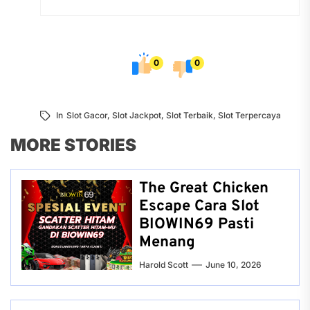
0
0
In
Slot Gacor
,
Slot Jackpot
,
Slot Terbaik
,
Slot Terpercaya
MORE STORIES
The Great Chicken
Escape Cara Slot
BIOWIN69 Pasti
Menang
Harold Scott
June 10, 2026