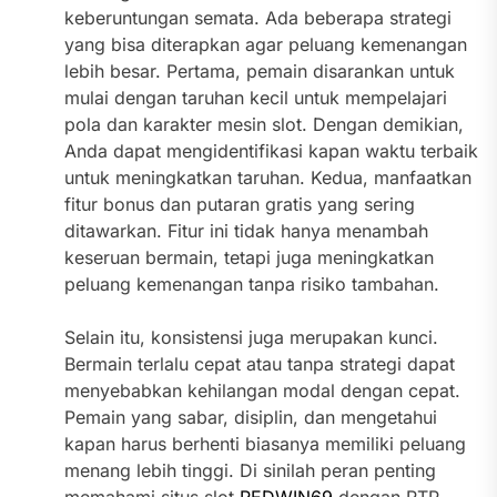
keberuntungan semata. Ada beberapa strategi
yang bisa diterapkan agar peluang kemenangan
lebih besar. Pertama, pemain disarankan untuk
mulai dengan taruhan kecil untuk mempelajari
pola dan karakter mesin slot. Dengan demikian,
Anda dapat mengidentifikasi kapan waktu terbaik
untuk meningkatkan taruhan. Kedua, manfaatkan
fitur bonus dan putaran gratis yang sering
ditawarkan. Fitur ini tidak hanya menambah
keseruan bermain, tetapi juga meningkatkan
peluang kemenangan tanpa risiko tambahan.
Selain itu, konsistensi juga merupakan kunci.
Bermain terlalu cepat atau tanpa strategi dapat
menyebabkan kehilangan modal dengan cepat.
Pemain yang sabar, disiplin, dan mengetahui
kapan harus berhenti biasanya memiliki peluang
menang lebih tinggi. Di sinilah peran penting