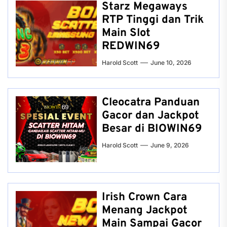
Starz Megaways
RTP Tinggi dan Trik
Main Slot
REDWIN69
Harold Scott
June 10, 2026
Cleocatra Panduan
Gacor dan Jackpot
Besar di BIOWIN69
Harold Scott
June 9, 2026
Irish Crown Cara
Menang Jackpot
Main Sampai Gacor