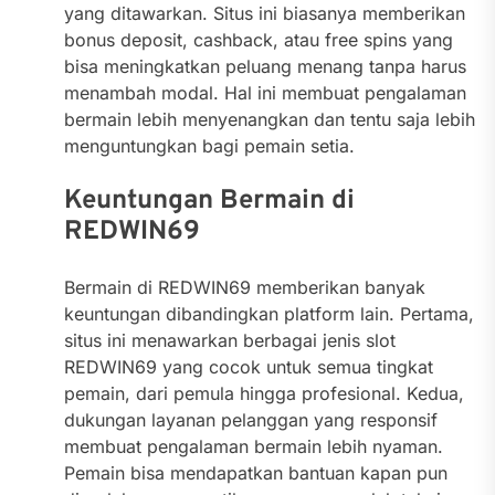
yang ditawarkan. Situs ini biasanya memberikan
bonus deposit, cashback, atau free spins yang
bisa meningkatkan peluang menang tanpa harus
menambah modal. Hal ini membuat pengalaman
bermain lebih menyenangkan dan tentu saja lebih
menguntungkan bagi pemain setia.
Keuntungan Bermain di
REDWIN69
Bermain di REDWIN69 memberikan banyak
keuntungan dibandingkan platform lain. Pertama,
situs ini menawarkan berbagai jenis slot
REDWIN69 yang cocok untuk semua tingkat
pemain, dari pemula hingga profesional. Kedua,
dukungan layanan pelanggan yang responsif
membuat pengalaman bermain lebih nyaman.
Pemain bisa mendapatkan bantuan kapan pun